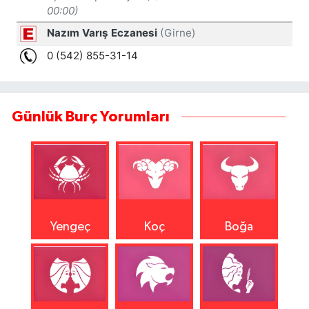
Günlük Burç Yorumları
Yengeç
Koç
Boğa