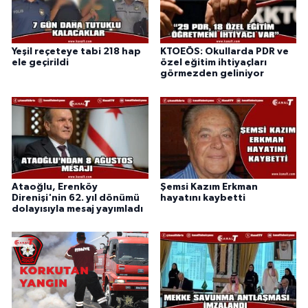
Yeşil reçeteye tabi 218 hap
KTOEÖS: Okullarda PDR ve
ele geçirildi
özel eğitim ihtiyaçları
görmezden geliniyor
Ataoğlu, Erenköy
Şemsi Kazım Erkman
Direnişi'nin 62. yıl dönümü
hayatını kaybetti
dolayısıyla mesaj yayımladı