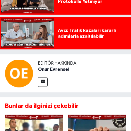
Protokolle Yetiniyor
Avcı: Trafik kazaları kararlı
adımlarla azaltılabilir
EDITÖR HAKKINDA
Onur Evrensel
Bunlar da ilginizi çekebilir