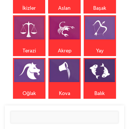
İkizler
Aslan
Başak
Terazi
Akrep
Yay
Oğlak
Kova
Balık