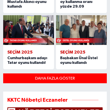
Mustafa Akıncı oyunu
oy kullanma oranı
kullandı
yüzde 29.09
SEÇIM 2025
SEÇIM 2025
Cumhurbaşkanı adayı
Başbakan Ünal Üstel
Tatar oyunu kullandı!
oyunu kullandı
DAHA FAZLA GÖSTER
KKTC Nöbetçi Eczaneler