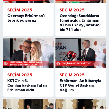
SEÇIM 2025
SEÇIM 2025
Özersay: Erhürman'ı
Özerdağ: Sandıkların
tebrik ediyoruz
tümü açıldı, Erhürman
87 bin 137 oy ,Tatar 49
bin 714 aldı
SEÇIM 2025
SEÇIM 2025
KKTC’nin 6.
Erhürman: An itibarıyla
Cumhurbaşkanı Tufan
CTP Genel Başkanı
Erhürman oldu
değilim