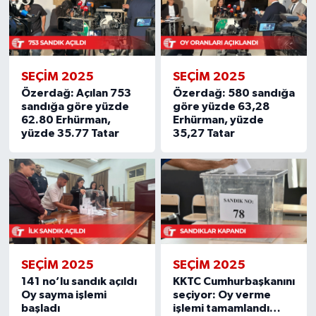
SEÇIM 2025
SEÇIM 2025
Özerdağ: Açılan 753
Özerdağ: 580 sandığa
sandığa göre yüzde
göre yüzde 63,28
62.80 Erhürman,
Erhürman, yüzde
yüzde 35.77 Tatar
35,27 Tatar
SEÇIM 2025
SEÇIM 2025
141 no’lu sandık açıldı
KKTC Cumhurbaşkanını
Oy sayma işlemi
seçiyor: Oy verme
başladı
işlemi tamamlandı…