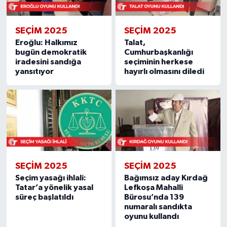
SEÇIM 2025
SEÇIM 2025
Eroğlu: Halkımız
Talat,
bugün demokratik
Cumhurbaşkanlığı
iradesini sandığa
seçiminin herkese
yansıtıyor
hayırlı olmasını diledi
SEÇIM 2025
SEÇIM 2025
Seçim yasağı ihlali:
Bağımsız aday Kırdağ
Tatar’a yönelik yasal
Lefkoşa Mahalli
süreç başlatıldı
Bürosu’nda 139
numaralı sandıkta
oyunu kullandı