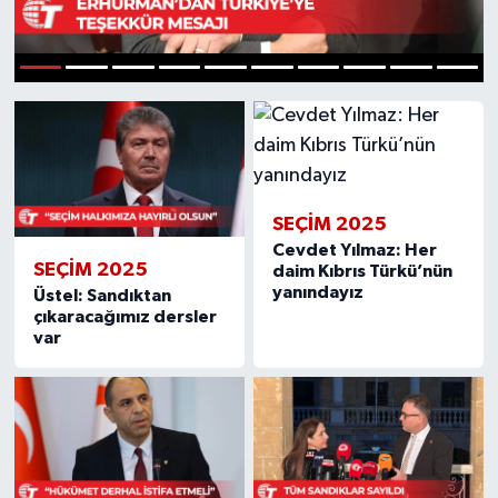
1
2
3
4
5
6
7
8
9
10
SEÇIM 2025
Cevdet Yılmaz: Her
SEÇIM 2025
daim Kıbrıs Türkü’nün
yanındayız
Üstel: Sandıktan
çıkaracağımız dersler
var