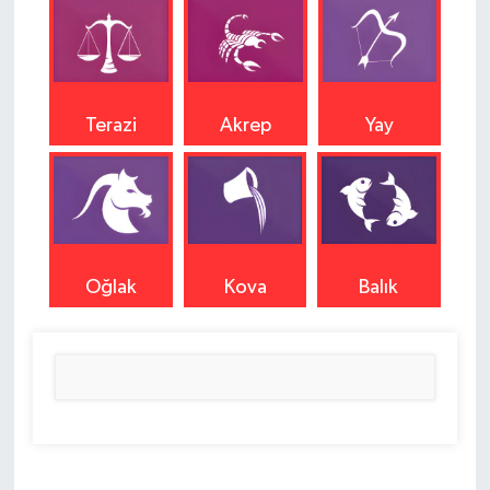
Terazi
Akrep
Yay
Oğlak
Kova
Balık