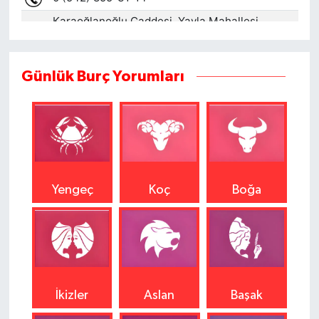
Günlük Burç Yorumları
Yengeç
Koç
Boğa
İkizler
Aslan
Başak