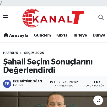
/
Gündem
Kıbrıs
Türkiye
Dünya
Ana sayfa
HABERLER
SEÇIM 2025
Şahali Seçim Sonuçlarını
Değerlendirdi
ECE BÜYÜKDOĞAN
19.10.2025 - 20:52
1 DK
EDITÖR
YAYINLANMA
OKUNMA SÜRES