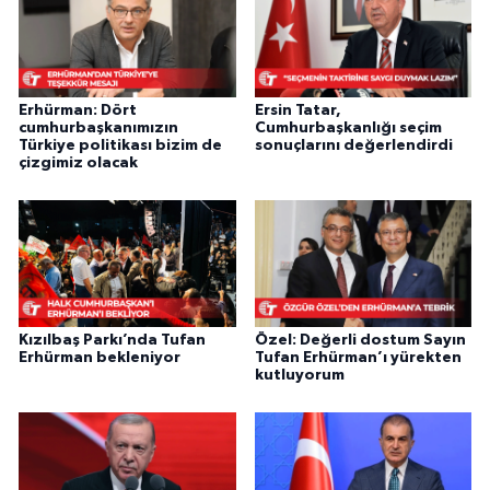
Erhürman: Dört
Ersin Tatar,
cumhurbaşkanımızın
Cumhurbaşkanlığı seçim
Türkiye politikası bizim de
sonuçlarını değerlendirdi
çizgimiz olacak
Kızılbaş Parkı’nda Tufan
Özel: Değerli dostum Sayın
Erhürman bekleniyor
Tufan Erhürman’ı yürekten
kutluyorum