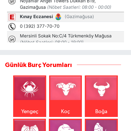
Günlük Burç Yorumları
Yengeç
Koç
Boğa