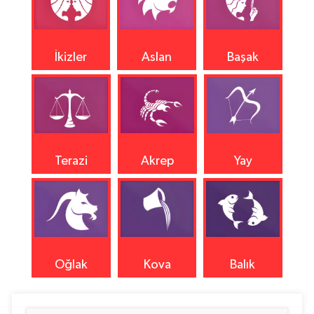
İkizler
Aslan
Başak
Terazi
Akrep
Yay
Oğlak
Kova
Balık