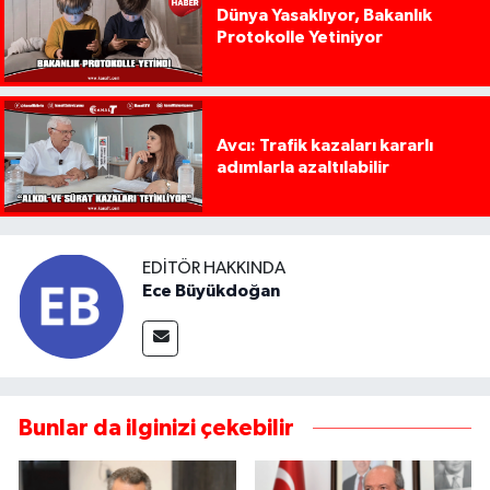
Dünya Yasaklıyor, Bakanlık
Protokolle Yetiniyor
Avcı: Trafik kazaları kararlı
adımlarla azaltılabilir
EDITÖR HAKKINDA
Ece Büyükdoğan
Bunlar da ilginizi çekebilir