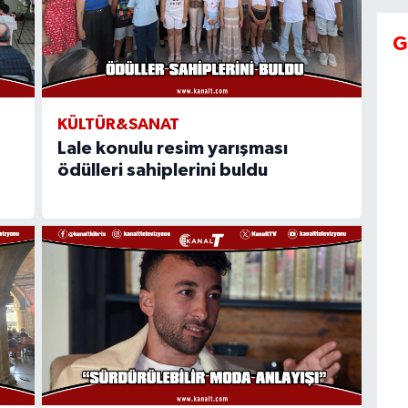
G
KÜLTÜR&SANAT
Lale konulu resim yarışması
ödülleri sahiplerini buldu