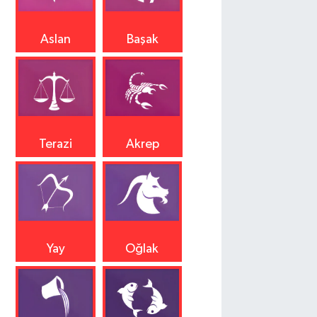
Aslan
Başak
Terazi
Akrep
Yay
Oğlak