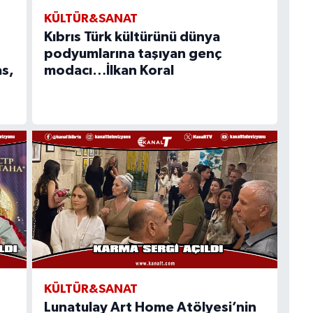
KÜLTÜR&SANAT
Kıbrıs Türk kültürünü dünya
podyumlarına taşıyan genç
s,
modacı…İlkan Koral
KÜLTÜR&SANAT
Lunatulay Art Home Atölyesi’nin