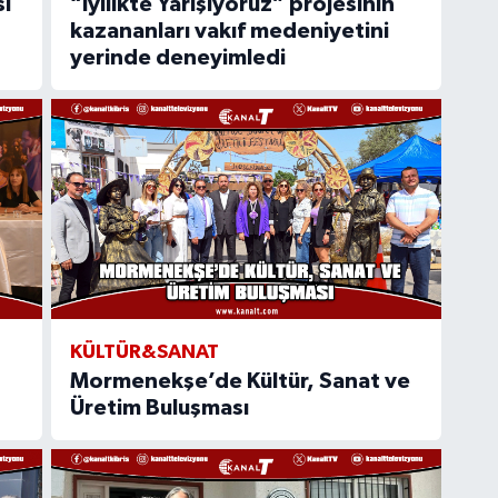
sı
“İyilikte Yarışıyoruz” projesinin
kazananları vakıf medeniyetini
yerinde deneyimledi
KÜLTÜR&SANAT
Mormenekşe’de Kültür, Sanat ve
Üretim Buluşması