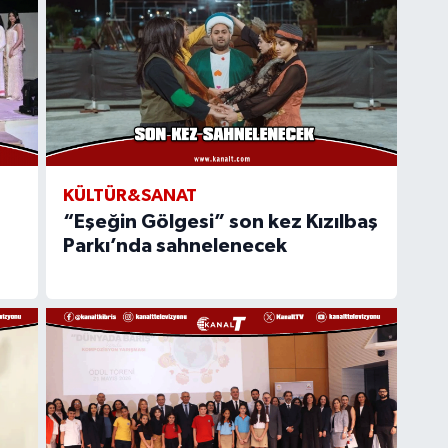
KÜLTÜR&SANAT
“Eşeğin Gölgesi” son kez Kızılbaş
Parkı’nda sahnelenecek