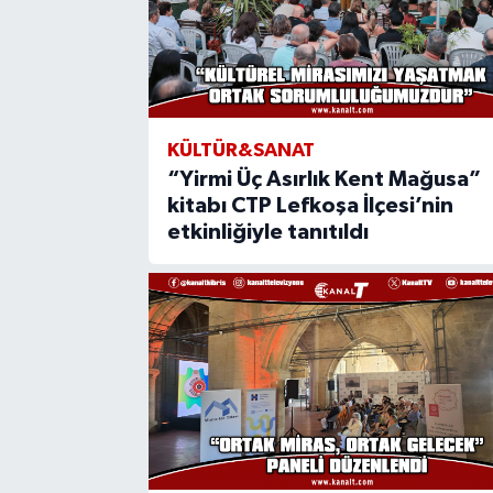
KÜLTÜR&SANAT
“Yirmi Üç Asırlık Kent Mağusa”
kitabı CTP Lefkoşa İlçesi’nin
etkinliğiyle tanıtıldı