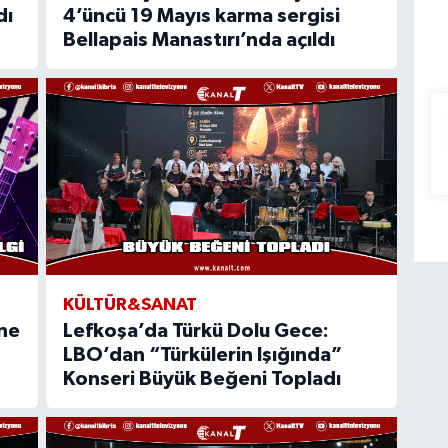
dı
4’üncü 19 Mayıs karma sergisi
Bellapais Manastırı’nda açıldı
KÜLTÜR&SANAT
’ne
Lefkoşa’da Türkü Dolu Gece:
LBO’dan “Türkülerin Işığında”
Konseri Büyük Beğeni Topladı