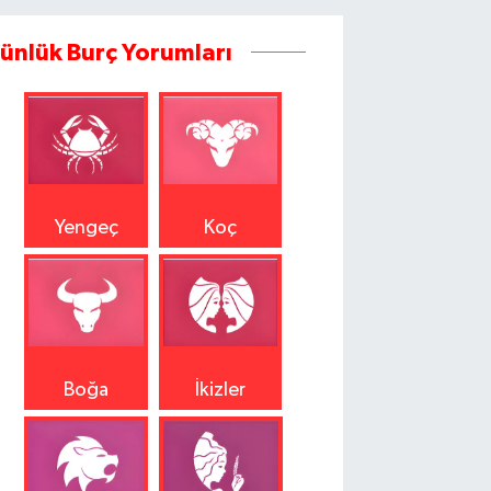
ünlük Burç Yorumları
Yengeç
Koç
Boğa
İkizler