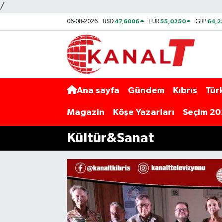
/
47,6006
55,0250
64,
06-08-2026
USD
EUR
GBP
Ana sayfa
Gündem
Kıbrıs
Tür
Magazin
Köşe Yazarları
Seçim 2
Kültür&Sanat