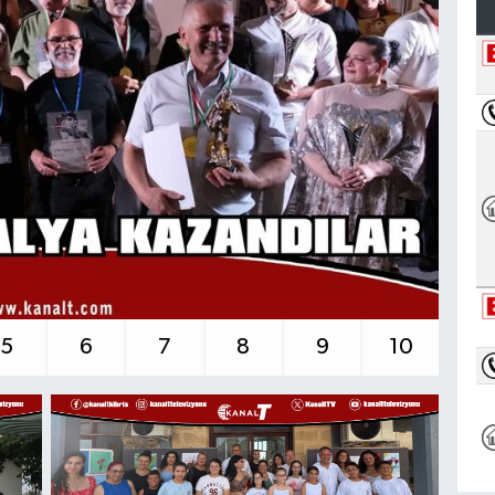
5
6
7
8
9
10