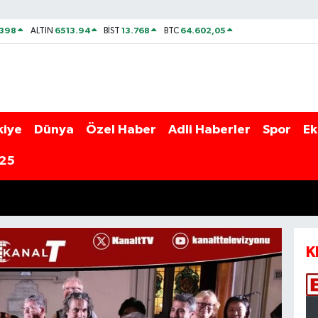
2398
6513.94
13.768
64.602,05
ALTIN
BİST
BTC
kiye
Dünya
Özel Haber
Adli Haberler
Spor
Ek
025
K