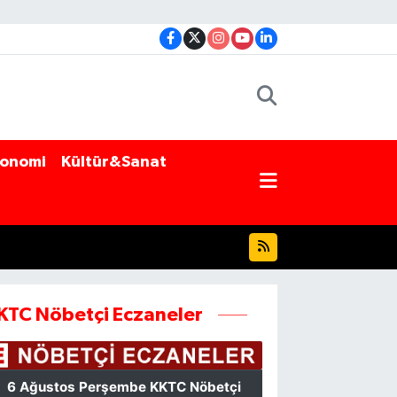
onomi
Kültür&Sanat
KTC Nöbetçi Eczaneler