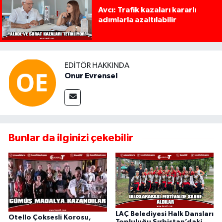
Avcı: Trafik kazaları kararlı
adımlarla azaltılabilir
EDITÖR HAKKINDA
Onur Evrensel
Bunlar da ilginizi çekebilir
LAÇ Belediyesi Halk Dansları
Otello Çoksesli Korosu,