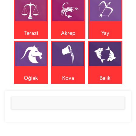
Terazi
Akrep
Yay
Oğlak
Kova
Balık