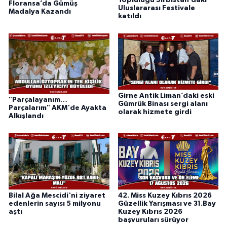
Topluluğu Sırbistan’daki
Floransa’da Gümüş
Uluslararası Festivale
Madalya Kazandı
katıldı
Girne Antik Liman’daki eski
"Parçalayanım…
Gümrük Binası sergi alanı
Parçalarım" AKM'de Ayakta
olarak hizmete girdi
Alkışlandı
Bilal Ağa Mescidi'ni ziyaret
42. Miss Kuzey Kıbrıs 2026
edenlerin sayısı 5 milyonu
Güzellik Yarışması ve 31.Bay
aştı
Kuzey Kıbrıs 2026
başvuruları sürüyor