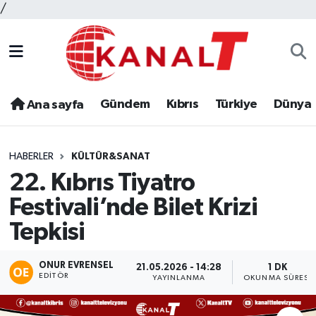
/
Gündem
Kıbrıs
Türkiye
Dünya
Ana sayfa
HABERLER
KÜLTÜR&SANAT
22. Kıbrıs Tiyatro
Festivali’nde Bilet Krizi
Tepkisi
ONUR EVRENSEL
21.05.2026 - 14:28
1 DK
EDITÖR
YAYINLANMA
OKUNMA SÜRESI