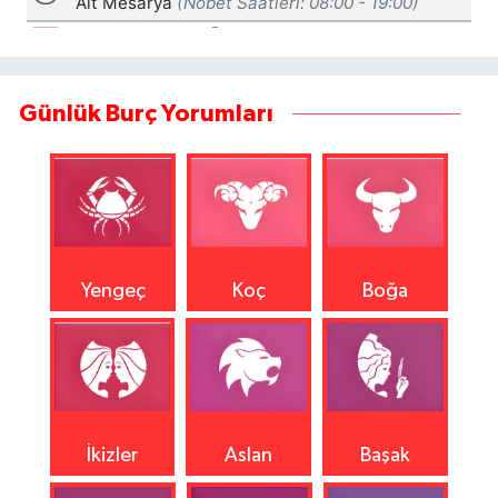
Günlük Burç Yorumları
Yengeç
Koç
Boğa
İkizler
Aslan
Başak