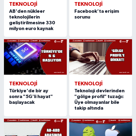
TEKNOLOJI
TEKNOLOJI
AB'den nükleer
Facebook’ta erişim
teknolojilerin
sorunu
geliştirilmesine 330
milyon euro kaynak
TEKNOLOJI
TEKNOLOJI
Türkiye'de bir ay
Teknoloji devlerinden
sonra "5G'li hayat"
"gölge profil" tuzağı:
başlayacak
Üye olmayanlar bile
takip altında