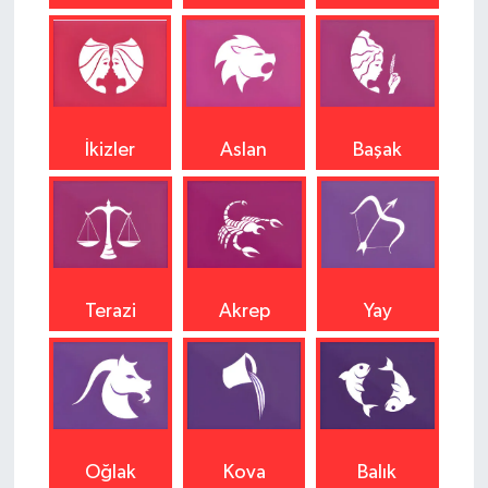
İkizler
Aslan
Başak
Terazi
Akrep
Yay
Oğlak
Kova
Balık