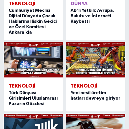
TEKNOLOJI
DÜNYA
Cumhuriyet Meclisi
AB’li Yetkili: Avrupa,
Dijital Dünyada Çocuk
Bulutu ve İnterneti
Haklarına İlişkin Geçici
Kaybetti
ve Özel Komitesi
Ankara'da
TEKNOLOJI
TEKNOLOJI
Türk Dünyası
Yeni nesil üretim
Girişimleri Uluslararası
hatları devreye giriyor
Pazarın Gözdesi