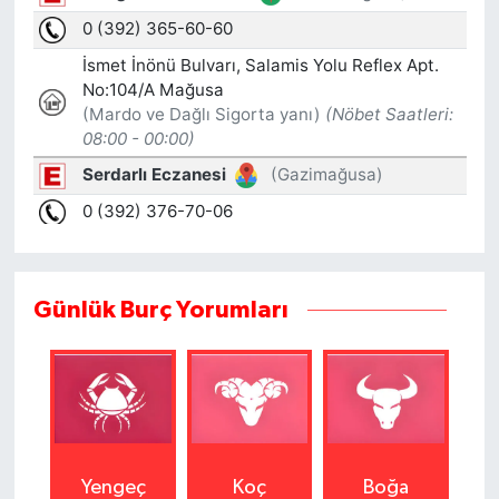
Günlük Burç Yorumları
Yengeç
Koç
Boğa