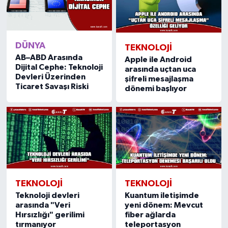
DÜNYA
TEKNOLOJI
AB–ABD Arasında
Apple ile Android
Dijital Cephe: Teknoloji
arasında uçtan uca
Devleri Üzerinden
şifreli mesajlaşma
Ticaret Savaşı Riski
dönemi başlıyor
TEKNOLOJI
TEKNOLOJI
Teknoloji devleri
Kuantum iletişimde
arasında "Veri
yeni dönem: Mevcut
Hırsızlığı" gerilimi
fiber ağlarda
tırmanıyor
teleportasyon