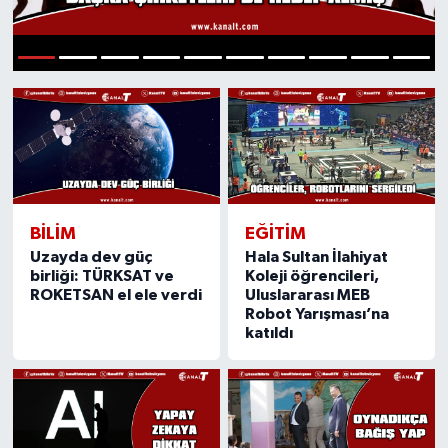
1
2
3
4
5
6
7
8
9
10
BILIM
EĞITIM
Uzayda dev güç
Hala Sultan İlahiyat
birliği: TÜRKSAT ve
Koleji öğrencileri,
ROKETSAN el ele verdi
Uluslararası MEB
Robot Yarışması’na
katıldı