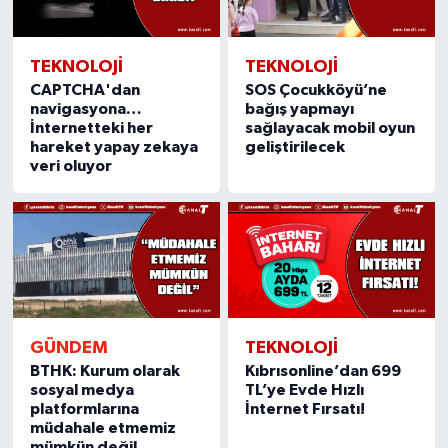
TEKNOLOJI
TEKNOLOJI
CAPTCHA'dan
SOS Çocukköyü’ne
navigasyona…
bağış yapmayı
İnternetteki her
sağlayacak mobil oyun
hareket yapay zekaya
geliştirilecek
veri oluyor
GÜNDEM
TEKNOLOJI
BTHK: Kurum olarak
Kıbrısonline’dan 699
sosyal medya
TL’ye Evde Hızlı
platformlarına
İnternet Fırsatı!
müdahale etmemiz
mümkün değil