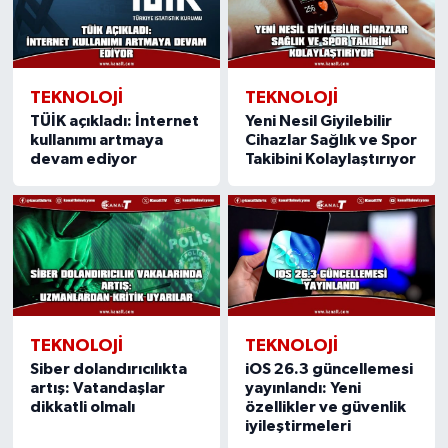
TEKNOLOJI
TEKNOLOJI
TÜİK açıkladı: İnternet
Yeni Nesil Giyilebilir
kullanımı artmaya
Cihazlar Sağlık ve Spor
devam ediyor
Takibini Kolaylaştırıyor
TEKNOLOJI
TEKNOLOJI
Siber dolandırıcılıkta
iOS 26.3 güncellemesi
artış: Vatandaşlar
yayınlandı: Yeni
dikkatli olmalı
özellikler ve güvenlik
iyileştirmeleri