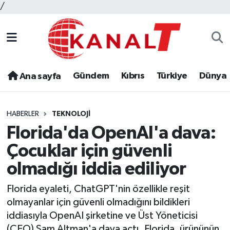
/
Gündem
Kıbrıs
Türkiye
Dünya
Ana sayfa
HABERLER
TEKNOLOJI
Florida'da OpenAI'a dava:
Çocuklar için güvenli
olmadığı iddia ediliyor
Florida eyaleti, ChatGPT'nin özellikle reşit
olmayanlar için güvenli olmadığını bildikleri
iddiasıyla OpenAI şirketine ve Üst Yöneticisi
(CEO) Sam Altman'a dava açtı. Florida, ürününün