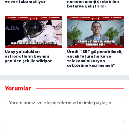
ve veritabanı siliyor"
nemden enerji üretebilen
batarya geliştirildi
Uzay yolculukları
Üredi: "BRT güçlendirilmeli,
astronotların beynini
ancak fatura halka ve
yeniden şekillendiriyor
telekomünikasyon
sektörüne kesilmemeli"
Yorumlar