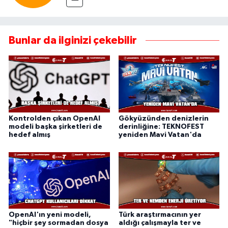
Bunlar da ilginizi çekebilir
Kontrolden çıkan OpenAI
Gökyüzünden denizlerin
modeli başka şirketleri de
derinliğine: TEKNOFEST
hedef almış
yeniden Mavi Vatan'da
OpenAI'ın yeni modeli,
Türk araştırmacının yer
"hiçbir şey sormadan dosya
aldığı çalışmayla ter ve