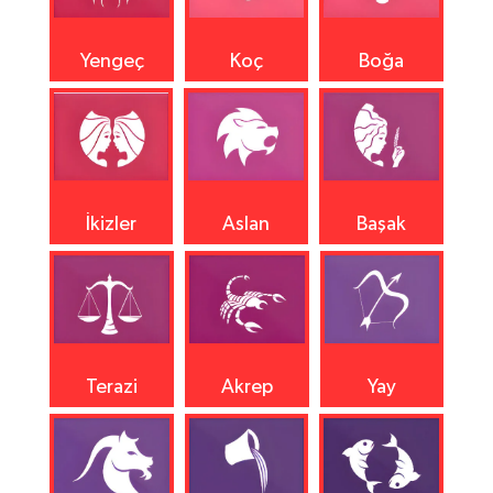
Yengeç
Koç
Boğa
İkizler
Aslan
Başak
Terazi
Akrep
Yay