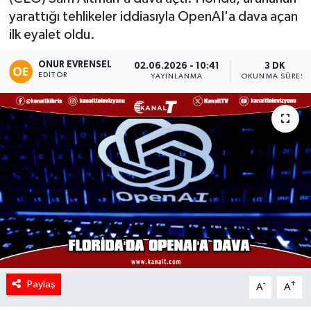
yarattığı tehlikeler iddiasıyla OpenAI'a dava açan
ilk eyalet oldu.
ONUR EVRENSEL
02.06.2026 - 10:41
3 DK
EDITÖR
YAYINLANMA
OKUNMA SÜRESI
Paylaş
-
+
A
A