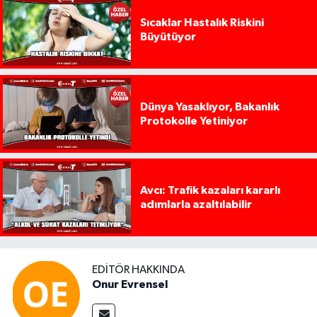
Sıcaklar Hastalık Riskini
Büyütüyor
Dünya Yasaklıyor, Bakanlık
Protokolle Yetiniyor
Avcı: Trafik kazaları kararlı
adımlarla azaltılabilir
EDITÖR HAKKINDA
Onur Evrensel