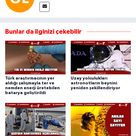
Bunlar da ilginizi çekebilir
Türk araştırmacının yer
Uzay yolculukları
aldığı çalışmayla ter ve
astronotların beynini
nemden enerji üretebilen
yeniden şekillendiriyor
batarya geliştirildi