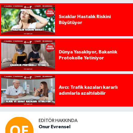
Sıcaklar Hastalık Riskini
Büyütüyor
Dünya Yasaklıyor, Bakanlık
Protokolle Yetiniyor
Avcı: Trafik kazaları kararlı
adımlarla azaltılabilir
EDITÖR HAKKINDA
Onur Evrensel