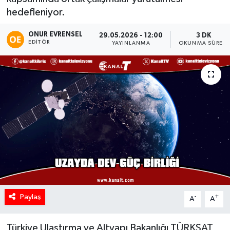
hedefleniyor.
ONUR EVRENSEL
29.05.2026 - 12:00
3 DK
EDITÖR
YAYINLANMA
OKUNMA SÜRESI
Paylaş
-
+
A
A
Türkiye Ulaştırma ve Altyapı Bakanlığı TÜRKSAT