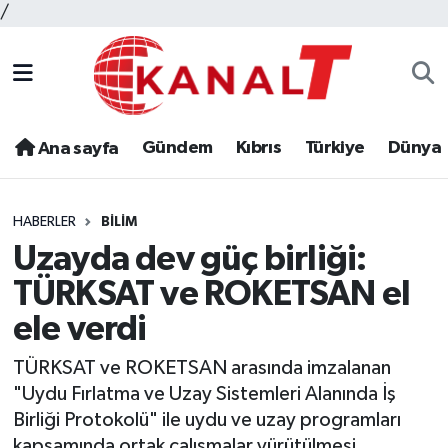
/
Gündem
Kıbrıs
Türkiye
Dünya
Ana sayfa
HABERLER
BILIM
Uzayda dev güç birliği:
TÜRKSAT ve ROKETSAN el
ele verdi
TÜRKSAT ve ROKETSAN arasında imzalanan
"Uydu Fırlatma ve Uzay Sistemleri Alanında İş
Birliği Protokolü" ile uydu ve uzay programları
kapsamında ortak çalışmalar yürütülmesi