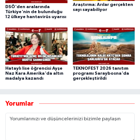
Araştırma: Arılar gerçekten
DSÖ'den aralarında
sayı sayabiliyor
Türkiye'nin de bulunduğu
12 ülkeye hantavirüs uyarısı
Hataylı lise öğrencisi Ayşe
TEKNOFEST 2026 tanıtım
Naz Kara Amerika'da altın
programı Saraybosna'da
madalya kazandı
gerçekleştirildi
Yorumlar