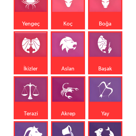
Yengeç
Koç
Boğa
İkizler
Aslan
Başak
Terazi
Akrep
Yay