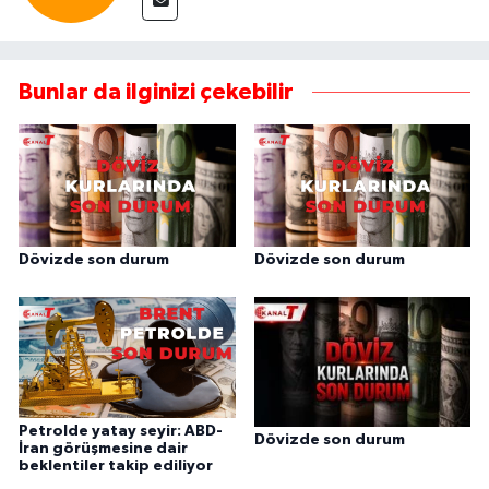
Bunlar da ilginizi çekebilir
Dövizde son durum
Dövizde son durum
Petrolde yatay seyir: ABD-
Dövizde son durum
İran görüşmesine dair
beklentiler takip ediliyor