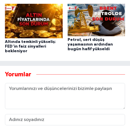
Petrol, sert düşüş
Altında temkinli yükseliş:
yaşamasının ardından
FED'in faiz sinyalleri
bugün hafif yükseldi
bekleniyor
Yorumlar