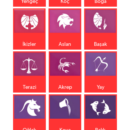
Yengeç
Koç
Boğa
İkizler
Aslan
Başak
Terazi
Akrep
Yay