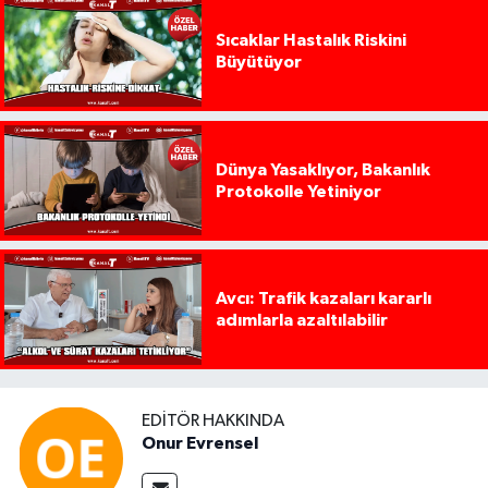
Sıcaklar Hastalık Riskini
Büyütüyor
Dünya Yasaklıyor, Bakanlık
Protokolle Yetiniyor
Avcı: Trafik kazaları kararlı
adımlarla azaltılabilir
EDITÖR HAKKINDA
Onur Evrensel