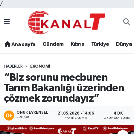
/
Gündem
Kıbrıs
Türkiye
Dünya
Ana sayfa
HABERLER
EKONOMI
“Biz sorunu mecburen
Tarım Bakanlığı üzerinden
çözmek zorundayız”
ONUR EVRENSEL
21.05.2026 - 14:06
4 DK
EDITÖR
YAYINLANMA
OKUNMA SÜRESI