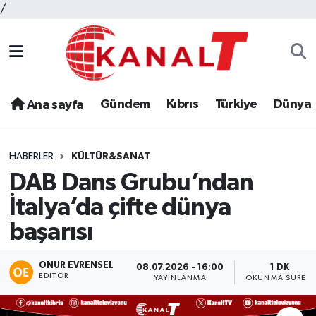
/
Gündem
Kıbrıs
Türkiye
Dünya
Ana sayfa
HABERLER
KÜLTÜR&SANAT
DAB Dans Grubu’ndan
İtalya’da çifte dünya
başarısı
ONUR EVRENSEL
08.07.2026 - 16:00
1 DK
EDITÖR
YAYINLANMA
OKUNMA SÜRESI