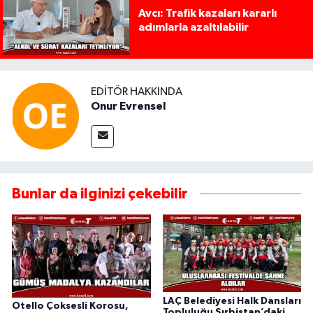
Avcı: Trafik kazaları kararlı
adımlarla azaltılabilir
EDITÖR HAKKINDA
Onur Evrensel
Bunlar da ilginizi çekebilir
LAÇ Belediyesi Halk Dansları
Otello Çoksesli Korosu,
Topluluğu Sırbistan’daki