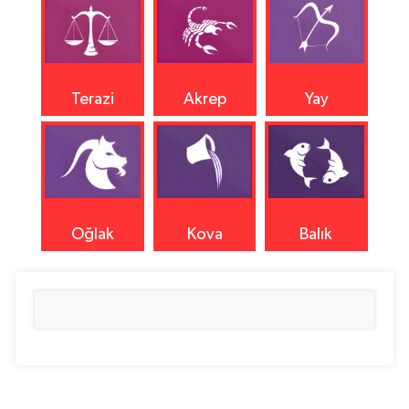
Terazi
Akrep
Yay
Oğlak
Kova
Balık