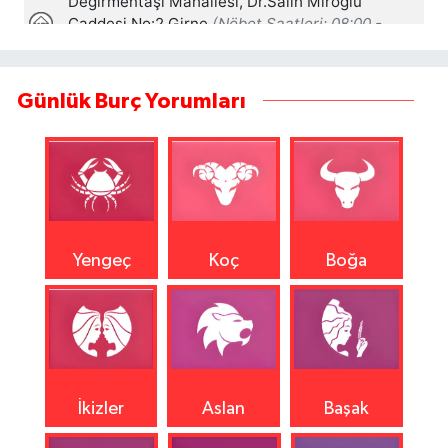
Günlük Burç Yorumları
Yengeç
Koç
Boğa
İkizler
Aslan
Başak