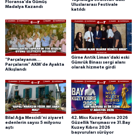
Floransa’da Gümüş
Uluslararası Festivale
Madalya Kazandı
katıldı
Girne Antik Liman’daki eski
"Parçalayanım…
Gümrük Binası sergi alanı
Parçalarım" AKM'de Ayakta
olarak hizmete girdi
Alkışlandı
Bilal Ağa Mescidi'ni ziyaret
42. Miss Kuzey Kıbrıs 2026
edenlerin sayısı 5 milyonu
Güzellik Yarışması ve 31.Bay
aştı
Kuzey Kıbrıs 2026
başvuruları sürüyor