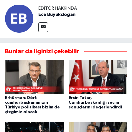
EDITÖR HAKKINDA
Ece Büyükdoğan
Bunlar da ilginizi çekebilir
Erhürman: Dört
Ersin Tatar,
cumhurbaşkanımızın
Cumhurbaşkanlığı seçim
Türkiye politikası bizim de
sonuçlarını değerlendirdi
çizgimiz olacak