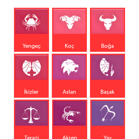
Yengeç
Koç
Boğa
İkizler
Aslan
Başak
Terazi
Akrep
Yay