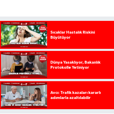
Sıcaklar Hastalık Riskini
Büyütüyor
Dünya Yasaklıyor, Bakanlık
Protokolle Yetiniyor
Avcı: Trafik kazaları kararlı
adımlarla azaltılabilir