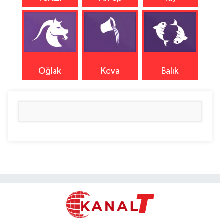
Oğlak
Kova
Balık