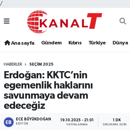
/
Gündem
Kıbrıs
Türkiye
Dünya
Ana sayfa
HABERLER
SEÇIM 2025
Erdoğan: KKTC’nin
egemenlik haklarını
savunmaya devam
edeceğiz
ECE BÜYÜKDOĞAN
19.10.2025 - 21:01
1 DK
EDITÖR
YAYINLANMA
OKUNMA SÜRES