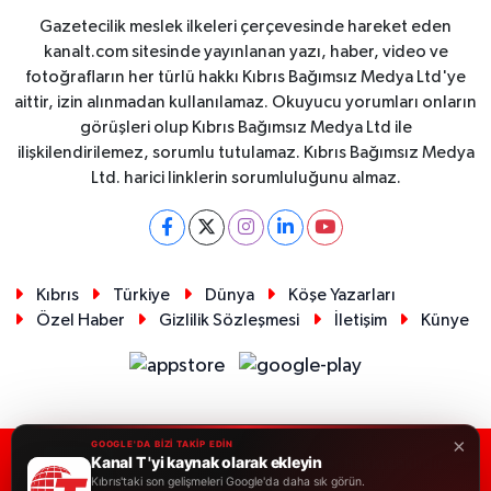
Gazetecilik meslek ilkeleri çerçevesinde hareket eden
kanalt.com sitesinde yayınlanan yazı, haber, video ve
fotoğrafların her türlü hakkı Kıbrıs Bağımsız Medya Ltd'ye
aittir, izin alınmadan kullanılamaz. Okuyucu yorumları onların
görüşleri olup Kıbrıs Bağımsız Medya Ltd ile
ilişkilendirilemez, sorumlu tutulamaz. Kıbrıs Bağımsız Medya
Ltd. harici linklerin sorumluluğunu almaz.
Kıbrıs
Türkiye
Dünya
Köşe Yazarları
Özel Haber
Gizlilik Sözleşmesi
İletişim
Künye
×
GOOGLE'DA BİZİ TAKİP EDİN
Kanal T 'yi kaynak olarak ekleyin
RSS
Copyright © 2026. Her hakkı saklıdır.
Kıbrıs'taki son gelişmeleri Google'da daha sık görün.