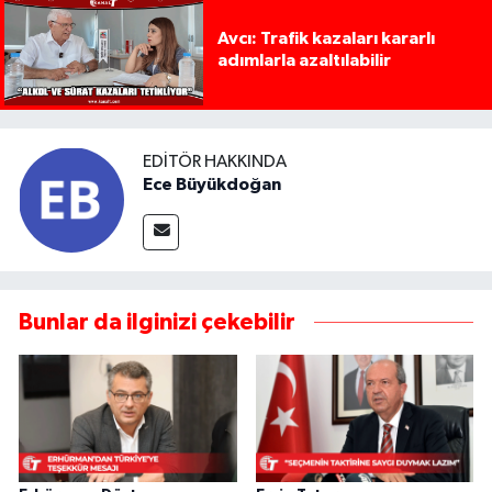
Avcı: Trafik kazaları kararlı
adımlarla azaltılabilir
EDITÖR HAKKINDA
Ece Büyükdoğan
Bunlar da ilginizi çekebilir