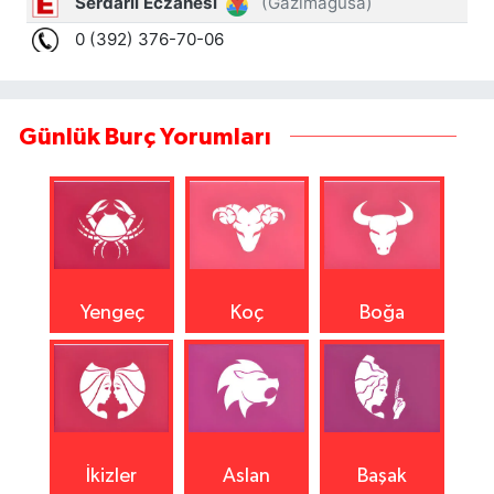
Günlük Burç Yorumları
Yengeç
Koç
Boğa
İkizler
Aslan
Başak