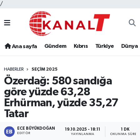
/
Gündem
Kıbrıs
Türkiye
Dünya
Ana sayfa
HABERLER
SEÇIM 2025
Özerdağ: 580 sandığa
göre yüzde 63,28
Erhürman, yüzde 35,27
Tatar
ECE BÜYÜKDOĞAN
19.10.2025 - 18:11
1 DK
EDITÖR
YAYINLANMA
OKUNMA SÜRES