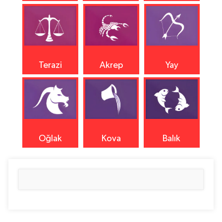
Terazi
Akrep
Yay
Oğlak
Kova
Balık