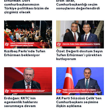
Erhürman: Dört
Ersin Tatar,
cumhurbaşkanımızın
Cumhurbaşkanlığı seçim
Türkiye politikası bizim de
sonuçlarını değerlendirdi
çizgimiz olacak
Kızılbaş Parkı’nda Tufan
Özel: Değerli dostum Sayın
Erhürman bekleniyor
Tufan Erhürman’ı yürekten
kutluyorum
Erdoğan: KKTC’nin
AK Parti Sözcüsü Çelik'ten
egemenlik haklarını
Cumhurbaşkanı seçimine
savunmaya devam
ilişkin açıklama