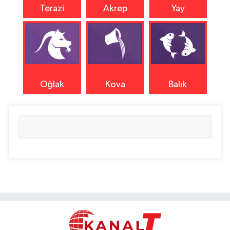
Terazi
Akrep
Yay
Oğlak
Kova
Balık