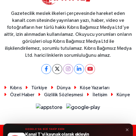
Gazetecilik meslek ilkeleri çerçevesinde hareket eden
kanalt.com sitesinde yayınlanan yazı, haber, video ve
fotoğrafların her türlü hakkı Kıbrıs Bağımsız Medya Ltd'ye
aittir, izin alınmadan kullanılamaz. Okuyucu yorumları onların
görüşleri olup Kıbrıs Bağımsız Medya Ltd ile
ilişkilendirilemez, sorumlu tutulamaz. Kıbrıs Bağımsız Medya
Ltd. harici linklerin sorumluluğunu almaz.
Kıbrıs
Türkiye
Dünya
Köşe Yazarları
Özel Haber
Gizlilik Sözleşmesi
İletişim
Künye
×
GOOGLE'DA BİZİ TAKİP EDİN
Kanal T 'yi kaynak olarak ekleyin
RSS
Copyright © 2026. Her hakkı saklıdır.