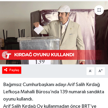
Paylaş
-
+
A
A
Bağımsız Cumhurbaşkanı adayı Arif Salih Kırdağ
Lefkoşa Mahalli Bürosu’nda 139 numaralı sandıkta
oyunu kullandı.
Arif Salih Kırdağ Oy kullanmadan önce BRT’ye