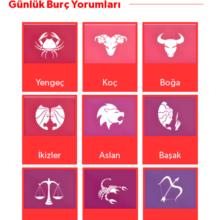
Günlük Burç Yorumları
Yengeç
Koç
Boğa
İkizler
Aslan
Başak