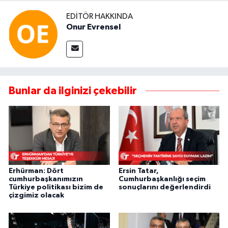
EDITÖR HAKKINDA
Onur Evrensel
Bunlar da ilginizi çekebilir
Erhürman: Dört
Ersin Tatar,
cumhurbaşkanımızın
Cumhurbaşkanlığı seçim
Türkiye politikası bizim de
sonuçlarını değerlendirdi
çizgimiz olacak