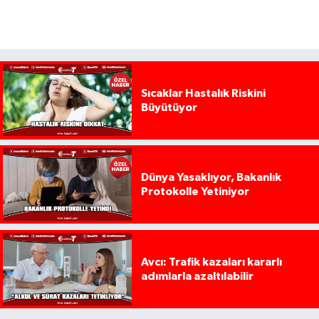
Sıcaklar Hastalık Riskini
Büyütüyor
Dünya Yasaklıyor, Bakanlık
Protokolle Yetiniyor
Avcı: Trafik kazaları kararlı
adımlarla azaltılabilir