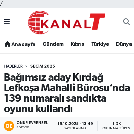
/
Gündem
Kıbrıs
Türkiye
Dünya
Ana sayfa
HABERLER
SEÇIM 2025
Bağımsız aday Kırdağ
Lefkoşa Mahalli Bürosu’nda
139 numaralı sandıkta
oyunu kullandı
ONUR EVRENSEL
19.10.2025 - 13:49
1 DK
EDITÖR
YAYINLANMA
OKUNMA SÜRESI