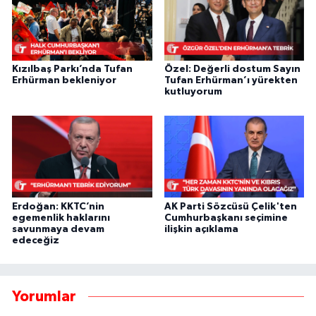
Kızılbaş Parkı’nda Tufan
Özel: Değerli dostum Sayın
Erhürman bekleniyor
Tufan Erhürman’ı yürekten
kutluyorum
Erdoğan: KKTC’nin
AK Parti Sözcüsü Çelik'ten
egemenlik haklarını
Cumhurbaşkanı seçimine
savunmaya devam
ilişkin açıklama
edeceğiz
Yorumlar