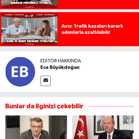
Avcı: Trafik kazaları kararlı
adımlarla azaltılabilir
EDITÖR HAKKINDA
Ece Büyükdoğan
Bunlar da ilginizi çekebilir