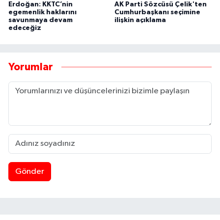
Erdoğan: KKTC’nin
AK Parti Sözcüsü Çelik'ten
egemenlik haklarını
Cumhurbaşkanı seçimine
savunmaya devam
ilişkin açıklama
edeceğiz
Yorumlar
Gönder