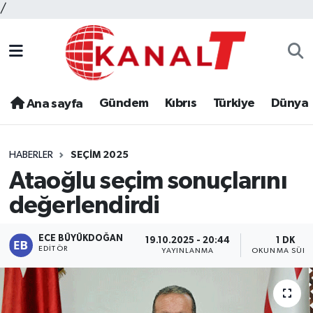
/
Gündem
Kıbrıs
Türkiye
Dünya
Ana sayfa
HABERLER
SEÇIM 2025
Ataoğlu seçim sonuçlarını
değerlendirdi
ECE BÜYÜKDOĞAN
19.10.2025 - 20:44
1 DK
EDITÖR
YAYINLANMA
OKUNMA SÜRE