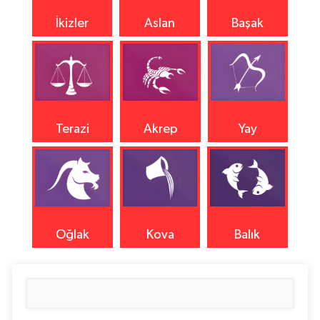
İkizler
Aslan
Başak
Terazi
Akrep
Yay
Oğlak
Kova
Balık