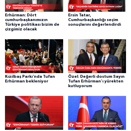
Erhürman: Dört
Ersin Tatar,
cumhurbaşkanımızın
Cumhurbaşkanlığı seçim
Türkiye politikası bizim de
sonuçlarını değerlendirdi
çizgimiz olacak
Kızılbaş Parkı’nda Tufan
Özel: Değerli dostum Sayın
Erhürman bekleniyor
Tufan Erhürman’ı yürekten
kutluyorum