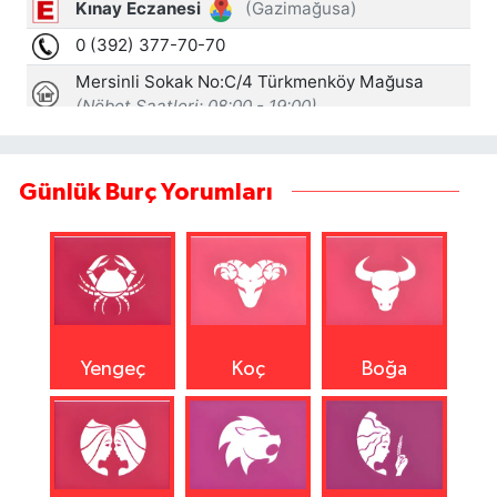
Günlük Burç Yorumları
Yengeç
Koç
Boğa