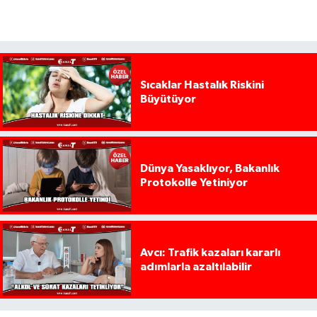
Sıcaklar Hastalık Riskini
Büyütüyor
Dünya Yasaklıyor, Bakanlık
Protokolle Yetiniyor
Avcı: Trafik kazaları kararlı
adımlarla azaltılabilir