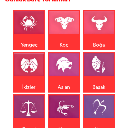
Yengeç
Koç
Boğa
İkizler
Aslan
Başak