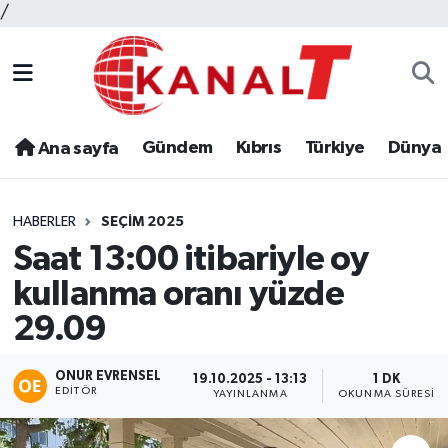
/
Gündem
Kıbrıs
Türkiye
Dünya
Ana sayfa
HABERLER
SEÇIM 2025
Saat 13:00 itibariyle oy
kullanma oranı yüzde
29.09
ONUR EVRENSEL
19.10.2025 - 13:13
1 DK
EDITÖR
YAYINLANMA
OKUNMA SÜRESI