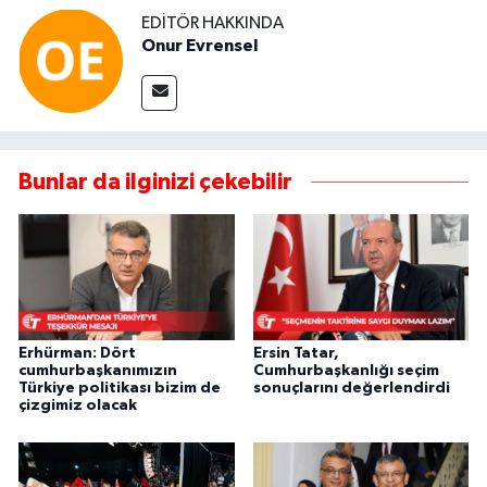
EDITÖR HAKKINDA
Onur Evrensel
Bunlar da ilginizi çekebilir
Erhürman: Dört
Ersin Tatar,
cumhurbaşkanımızın
Cumhurbaşkanlığı seçim
Türkiye politikası bizim de
sonuçlarını değerlendirdi
çizgimiz olacak