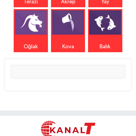
Terazi
Akrep
Yay
Oğlak
Kova
Balık