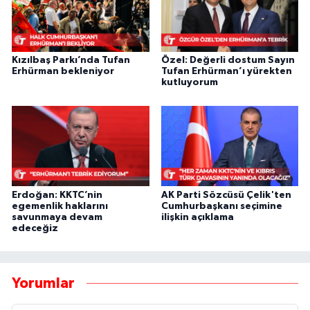
Kızılbaş Parkı’nda Tufan
Özel: Değerli dostum Sayın
Erhürman bekleniyor
Tufan Erhürman’ı yürekten
kutluyorum
Erdoğan: KKTC’nin
AK Parti Sözcüsü Çelik'ten
egemenlik haklarını
Cumhurbaşkanı seçimine
savunmaya devam
ilişkin açıklama
edeceğiz
Yorumlar