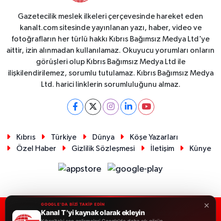
Gazetecilik meslek ilkeleri çerçevesinde hareket eden
kanalt.com sitesinde yayınlanan yazı, haber, video ve
fotoğrafların her türlü hakkı Kıbrıs Bağımsız Medya Ltd'ye
aittir, izin alınmadan kullanılamaz. Okuyucu yorumları onların
görüşleri olup Kıbrıs Bağımsız Medya Ltd ile
ilişkilendirilemez, sorumlu tutulamaz. Kıbrıs Bağımsız Medya
Ltd. harici linklerin sorumluluğunu almaz.
Kıbrıs
Türkiye
Dünya
Köşe Yazarları
Özel Haber
Gizlilik Sözleşmesi
İletişim
Künye
×
GOOGLE'DA BİZİ TAKİP EDİN
Kanal T 'yi kaynak olarak ekleyin
RSS
Copyright © 2026. Her hakkı saklıdır.