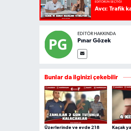
EDITÖRÜN SEÇTIĞI
Avcı: Trafik k
EDITÖR HAKKINDA
Pınar Gözek
Bunlar da ilginizi çekebilir
Üzerlerinde ve evde 218
Kaçak y