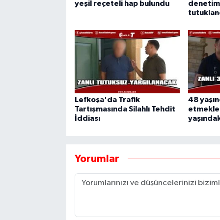
yeşil reçeteli hap bulundu
denetiml
tutuklan
Lefkoşa'da Trafik
48 yaşın
Tartışmasında Silahlı Tehdit
etmekle 
İddiası
yaşındaki
Yorumlar