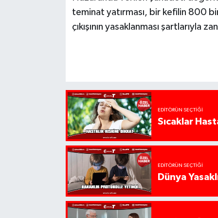
teminat yatırması, bir kefilin 800 b
çıkışının yasaklanması şartlarıyla za
EDITÖRÜN SEÇTIĞI
Sıcaklar Hast
EDITÖRÜN SEÇTIĞI
Dünya Yasaklı