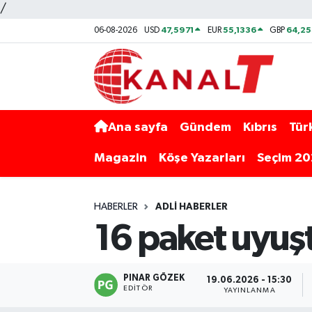
/
47,5971
55,1336
64,2
06-08-2026
USD
EUR
GBP
Ana sayfa
Gündem
Kıbrıs
Tür
Magazin
Köşe Yazarları
Seçim 2
HABERLER
ADLI HABERLER
16 paket uyuşt
PINAR GÖZEK
19.06.2026 - 15:30
EDITÖR
YAYINLANMA