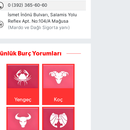
ünlük Burç Yorumları
Yengeç
Koç