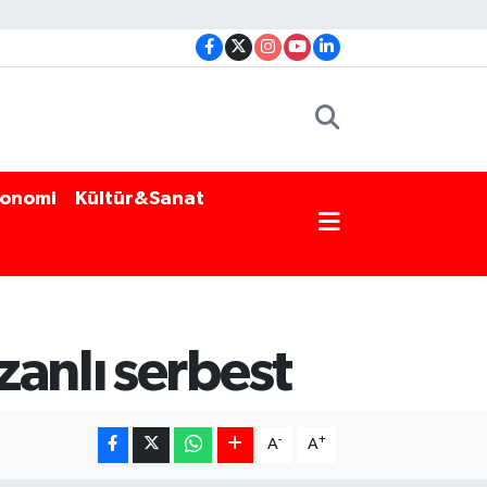
onomi
Kültür&Sanat
anlı serbest
-
+
A
A