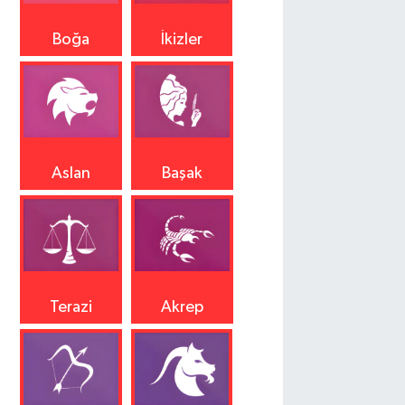
Boğa
İkizler
Aslan
Başak
Terazi
Akrep