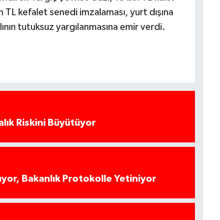
in TL kefalet senedi imzalaması, yurt dışına
nlının tutuksuz yargılanmasına emir verdi.
alık Riskini Büyütüyor
yor, Bakanlık Protokolle Yetiniyor