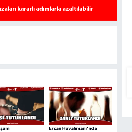
azaları kararlı adımlarla azaltılabilir
aşam
Ercan Havalimanı'nda