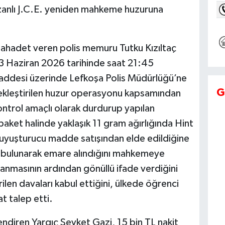
 zanlı J.C.E. yeniden mahkeme huzuruna
şahadet veren polis memuru Tutku Kızıltaç
s, 13 Haziran 2026 tarihinde saat 21:45
addesi üzerinde Lefkoşa Polis Müdürlüğü’ne
G
rçekleştirilen huzur operasyonu kapsamından
ontrol amaçlı olarak durdurup yapılan
paket halinde yaklaşık 11 gram ağırlığında Hint
 uyuşturucu madde satışından elde edildiğine
da bulunarak emare alındığını mahkemeye
klanmasının ardından gönüllü ifade verdiğini
rilen davaları kabul ettiğini, ülkede öğrenci
at talep etti.
ndiren Yargıç Şevket Gazi, 15 bin TL nakit