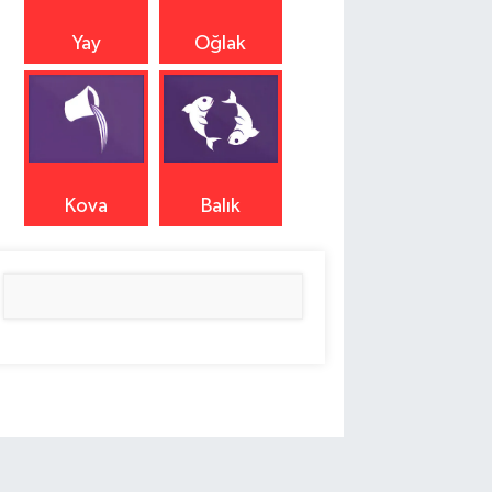
Yay
Oğlak
Kova
Balık