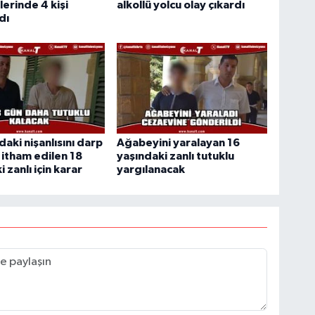
erinde 4 kişi
alkollü yolcu olay çıkardı
dı
daki nişanlısını darp
Ağabeyini yaralayan 16
itham edilen 18
yaşındaki zanlı tutuklu
 zanlı için karar
yargılanacak