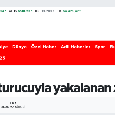
534
6518.23
13.703
64.475,47
ALTIN
BİST
BTC
kiye
Dünya
Özel Haber
Adli Haberler
Spor
Ek
025
urucuyla yakalanan z
1 DK
OKUNMA SÜRESI