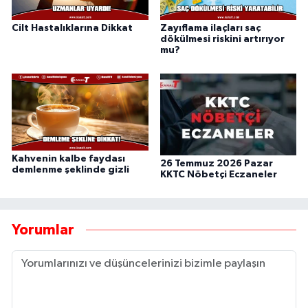
Cilt Hastalıklarına Dikkat
Zayıflama ilaçları saç
dökülmesi riskini artırıyor
mu?
Kahvenin kalbe faydası
26 Temmuz 2026 Pazar
demlenme şeklinde gizli
KKTC Nöbetçi Eczaneler
Yorumlar