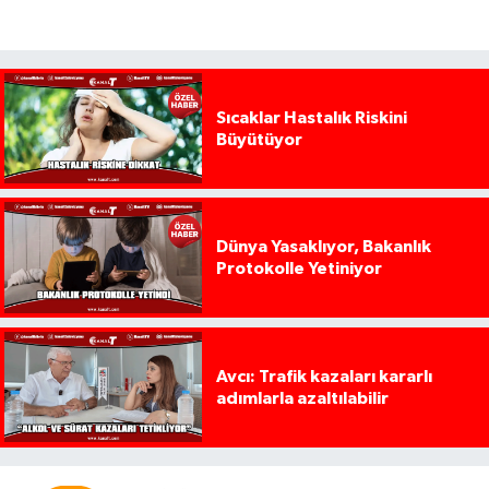
Sıcaklar Hastalık Riskini
Büyütüyor
Dünya Yasaklıyor, Bakanlık
Protokolle Yetiniyor
Avcı: Trafik kazaları kararlı
adımlarla azaltılabilir