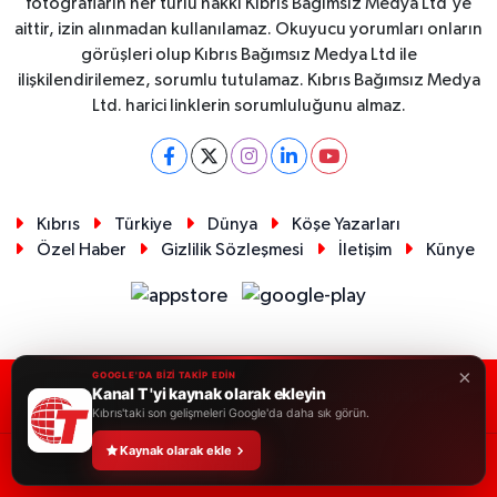
fotoğrafların her türlü hakkı Kıbrıs Bağımsız Medya Ltd'ye
aittir, izin alınmadan kullanılamaz. Okuyucu yorumları onların
görüşleri olup Kıbrıs Bağımsız Medya Ltd ile
ilişkilendirilemez, sorumlu tutulamaz. Kıbrıs Bağımsız Medya
Ltd. harici linklerin sorumluluğunu almaz.
Kıbrıs
Türkiye
Dünya
Köşe Yazarları
Özel Haber
Gizlilik Sözleşmesi
İletişim
Künye
×
GOOGLE'DA BİZİ TAKİP EDİN
Kanal T 'yi kaynak olarak ekleyin
RSS
Copyright © 2026. Her hakkı saklıdır.
Kıbrıs'taki son gelişmeleri Google'da daha sık görün.
Kaynak olarak ekle
Haber Yazılımı:
TE Bilişim