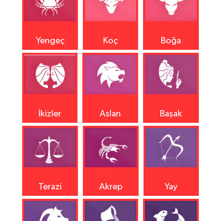
Yengeç
Koç
Boğa
İkizler
Aslan
Başak
Terazi
Akrep
Yay