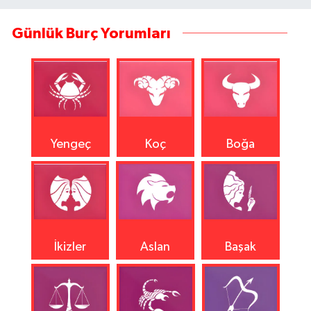
Günlük Burç Yorumları
Yengeç
Koç
Boğa
İkizler
Aslan
Başak