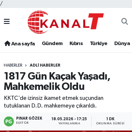
/
Gündem
Kıbrıs
Türkiye
Dünya
Ana sayfa
HABERLER
ADLI HABERLER
1817 Gün Kaçak Yaşadı,
Mahkemelik Oldu
KKTC’de izinsiz ikamet etmek suçundan
tutuklanan D.D. mahkemeye çıkarıldı.
PINAR GÖZEK
18.05.2026 - 17:25
1 DK
EDITÖR
YAYINLANMA
OKUNMA SÜRESI