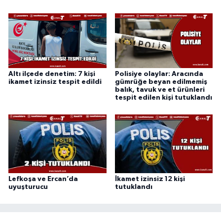
Altı ilçede denetim: 7 kişi
Polisiye olaylar: Aracında
ikamet izinsiz tespit edildi
gümrüğe beyan edilmemiş
balık, tavuk ve et ürünleri
tespit edilen kişi tutuklandı
Lefkoşa ve Ercan’da
İkamet izinsiz 12 kişi
uyuşturucu
tutuklandı