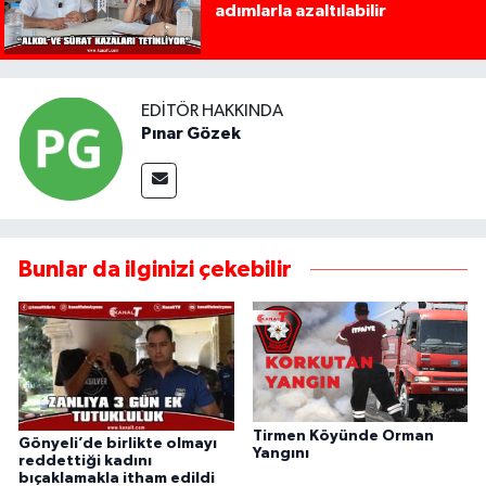
adımlarla azaltılabilir
EDITÖR HAKKINDA
Pınar Gözek
Bunlar da ilginizi çekebilir
Tirmen Köyünde Orman
Gönyeli’de birlikte olmayı
Yangını
reddettiği kadını
bıçaklamakla itham edildi