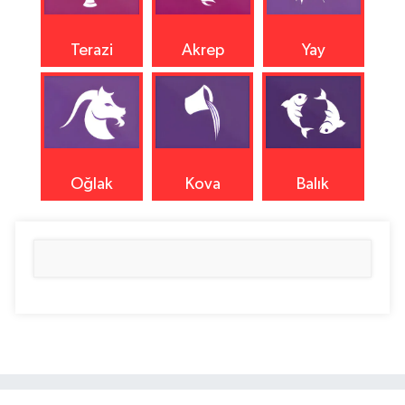
Terazi
Akrep
Yay
Oğlak
Kova
Balık