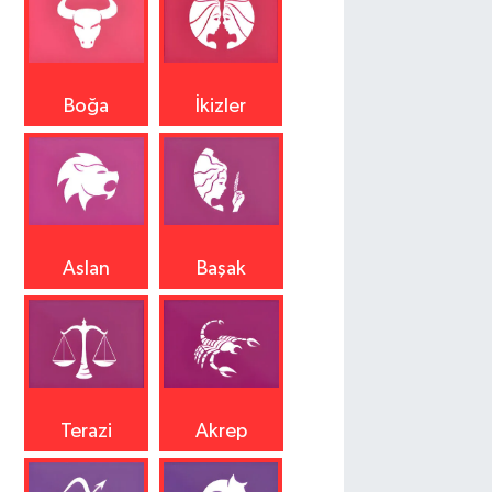
Boğa
İkizler
Aslan
Başak
Terazi
Akrep