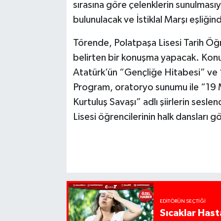
sırasına göre çelenklerin sunulmas
bulunulacak ve İstiklal Marşı eşliği
Törende, Polatpaşa Lisesi Tarih Öğ
belirten bir konuşma yapacak. Konu
Atatürk’ün “Gençliğe Hitabesi” ve
Program, oratoryo sunumu ile “19 M
Kurtuluş Savaşı” adlı şiirlerin ses
Lisesi öğrencilerinin halk dansları g
EDITÖRÜN SEÇTIĞI
Sıcaklar Hast