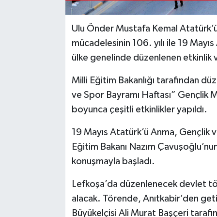
Ulu Önder Mustafa Kemal Atatürk’ün
mücadelesinin 106. yılı ile 19 Mayı
ülke genelinde düzenlenen etkinlik v
Milli Eğitim Bakanlığı tarafından d
ve Spor Bayramı Haftası” Gençlik Me
boyunca çeşitli etkinlikler yapıldı.
19 Mayıs Atatürk’ü Anma, Gençlik ve
Eğitim Bakanı Nazım Çavuşoğlu’nu
konuşmayla başladı.
Lefkoşa’da düzenlenecek devlet tö
alacak. Törende, Anıtkabir’den get
Büyükelçisi Ali Murat Başçeri taraf