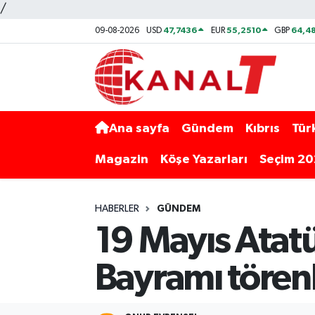
/
47,7436
55,2510
64,48
09-08-2026
USD
EUR
GBP
Ana sayfa
Gündem
Kıbrıs
Tür
Magazin
Köşe Yazarları
Seçim 2
HABERLER
GÜNDEM
19 Mayıs Atat
Bayramı törenl