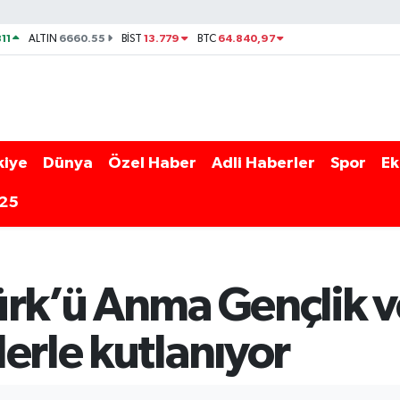
11
6660.55
13.779
64.840,97
ALTIN
BİST
BTC
kiye
Dünya
Özel Haber
Adli Haberler
Spor
Ek
025
ürk’ü Anma Gençlik v
erle kutlanıyor