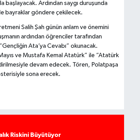
ıyla başlayacak. Ardından saygı duruşunda
nde bayraklar göndere çekilecek.
retmeni Salih Şah günün anlam ve önemini
şmanın ardından öğrenciler tarafından
 “Gençliğin Ata’ya Cevabı” okunacak.
ayıs ve Mustafa Kemal Atatürk” ile “Atatürk
lendirilmesiyle devam edecek. Tören, Polatpaşa
österisiyle sona erecek.
alık Riskini Büyütüyor