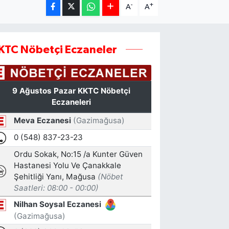
-
+
A
A
KTC Nöbetçi Eczaneler