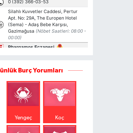
ünlük Burç Yorumları
Yengeç
Koç