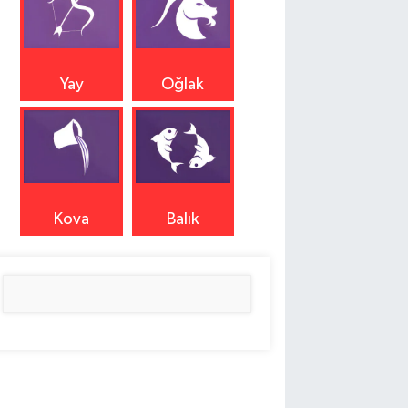
Yay
Oğlak
Kova
Balık