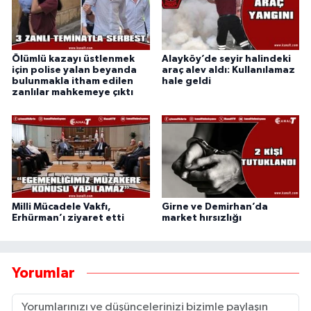
Ölümlü kazayı üstlenmek
Alayköy’de seyir halindeki
için polise yalan beyanda
araç alev aldı: Kullanılamaz
bulunmakla itham edilen
hale geldi
zanlılar mahkemeye çıktı
Milli Mücadele Vakfı,
Girne ve Demirhan’da
Erhürman’ı ziyaret etti
market hırsızlığı
Yorumlar