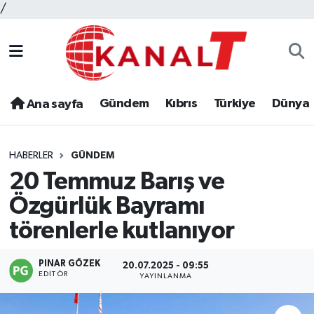
/
Gündem
Kıbrıs
Türkiye
Dünya
Ana sayfa
HABERLER
GÜNDEM
20 Temmuz Barış ve
Özgürlük Bayramı
törenlerle kutlanıyor
PINAR GÖZEK
20.07.2025 - 09:55
EDITÖR
YAYINLANMA