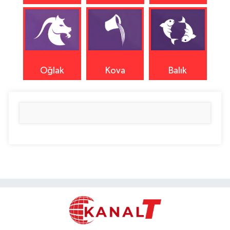
Oğlak
Kova
Balık