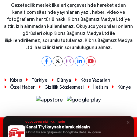
Gazetecilik meslek ilkeleri çerçevesinde hareket eden
kanalt.com sitesinde yayınlanan yazı, haber, video ve
fotoğrafların her türlü hakkı Kıbrıs Bağımsız Medya Ltd'ye
aittir, izin alınmadan kullanılamaz. Okuyucu yorumları onların
görüşleri olup Kıbrıs Bağımsız Medya Ltd ile
ilişkilendirilemez, sorumlu tutulamaz. Kıbrıs Bağımsız Medya
Ltd. harici linklerin sorumluluğunu almaz.
Kıbrıs
Türkiye
Dünya
Köşe Yazarları
Özel Haber
Gizlilik Sözleşmesi
İletişim
Künye
×
GOOGLE'DA BİZİ TAKİP EDİN
Kanal T 'yi kaynak olarak ekleyin
RSS
Copyright © 2026. Her hakkı saklıdır.
Kıbrıs'taki son gelişmeleri Google'da daha sık görün.