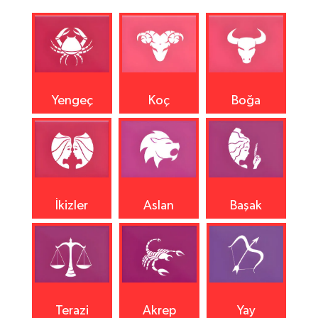
Yengeç
Koç
Boğa
İkizler
Aslan
Başak
Terazi
Akrep
Yay