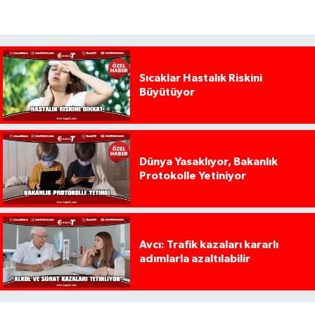
Sıcaklar Hastalık Riskini
Büyütüyor
Dünya Yasaklıyor, Bakanlık
Protokolle Yetiniyor
Avcı: Trafik kazaları kararlı
adımlarla azaltılabilir