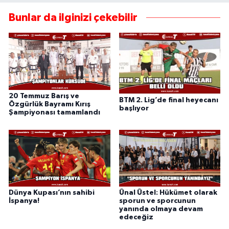
Bunlar da ilginizi çekebilir
20 Temmuz Barış ve
BTM 2. Lig’de final heyecanı
Özgürlük Bayramı Kırış
başlıyor
Şampiyonası tamamlandı
Dünya Kupası’nın sahibi
Ünal Üstel: Hükümet olarak
İspanya!
sporun ve sporcunun
yanında olmaya devam
edeceğiz