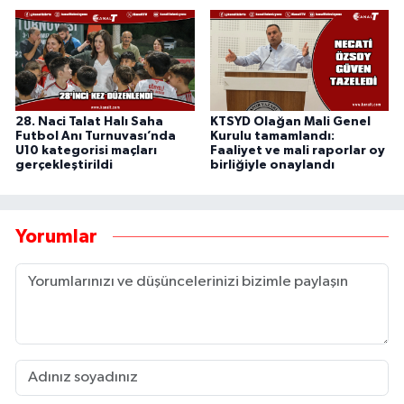
28. Naci Talat Halı Saha
KTSYD Olağan Mali Genel
Futbol Anı Turnuvası’nda
Kurulu tamamlandı:
U10 kategorisi maçları
Faaliyet ve mali raporlar oy
gerçekleştirildi
birliğiyle onaylandı
Yorumlar