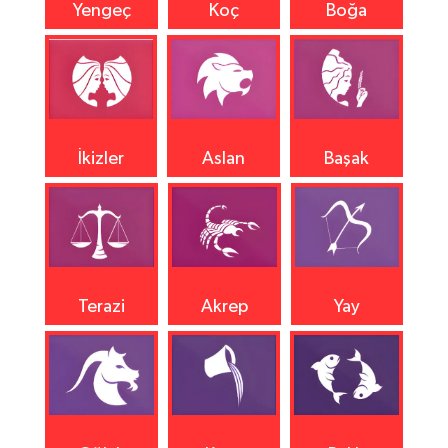
Yengeç
Koç
Boğa
İkizler
Aslan
Başak
Terazi
Akrep
Yay