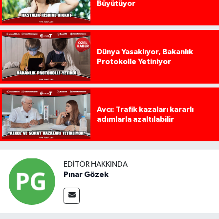
Büyütüyor
Dünya Yasaklıyor, Bakanlık
Protokolle Yetiniyor
Avcı: Trafik kazaları kararlı
adımlarla azaltılabilir
EDITÖR HAKKINDA
Pınar Gözek