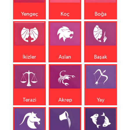
Yengeç
Koç
Boğa
İkizler
Aslan
Başak
Terazi
Akrep
Yay