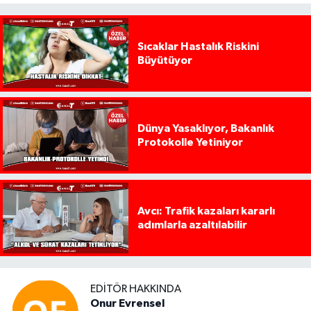
Sıcaklar Hastalık Riskini
Büyütüyor
Dünya Yasaklıyor, Bakanlık
Protokolle Yetiniyor
Avcı: Trafik kazaları kararlı
adımlarla azaltılabilir
EDITÖR HAKKINDA
Onur Evrensel