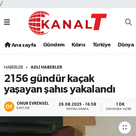
/
Gündem
Kıbrıs
Türkiye
Dünya
Ana sayfa
HABERLER
ADLI HABERLER
2156 gündür kaçak
yaşayan şahıs yakalandı
ONUR EVRENSEL
26.08.2025 - 16:58
1 DK
EDITÖR
YAYINLANMA
OKUNMA SÜRESI