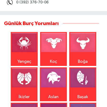
Günlük Burç Yorumları
Yengeç
Koç
Boğa
İkizler
Aslan
Başak