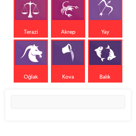
Terazi
Akrep
Yay
Oğlak
Kova
Balık