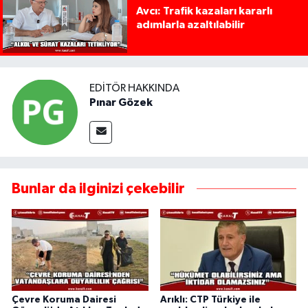
Avcı: Trafik kazaları kararlı
adımlarla azaltılabilir
EDITÖR HAKKINDA
Pınar Gözek
Bunlar da ilginizi çekebilir
Çevre Koruma Dairesi
Arıklı: CTP Türkiye ile