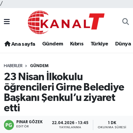
/
Gündem
Kıbrıs
Türkiye
Dünya
Ana sayfa
HABERLER
GÜNDEM
23 Nisan İlkokulu
öğrencileri Girne Belediye
Başkanı Şenkul’u ziyaret
etti
PINAR GÖZEK
22.04.2026 - 13:45
1 DK
EDITÖR
YAYINLANMA
OKUNMA SÜRESI