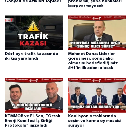
Gönyeli'de Atıkları Topladı
problemli, şube bankaları
borç vermeyecek
Dört ayrı trafik kazasında
Mehmet Dana: Liderler
iki kişi yaralandı
görüşmesi, sonuç alıcı
olmasını hedeflediğimiz
5+1'in ilk adımı olacak
KTMMOB ve El-Sen, “Ortak
Koalisyon ortaklarında
Enerji Komitesi İş Birliği
seçim ve karma oy mesaisi
Protokolü” imzaladı
sürüyor