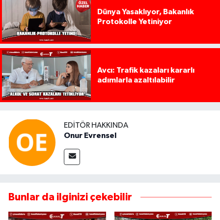
Dünya Yasaklıyor, Bakanlık
Protokolle Yetiniyor
Avcı: Trafik kazaları kararlı
adımlarla azaltılabilir
EDITÖR HAKKINDA
Onur Evrensel
Bunlar da ilginizi çekebilir