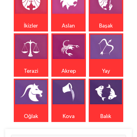
İkizler
Aslan
Başak
Terazi
Akrep
Yay
Oğlak
Kova
Balık