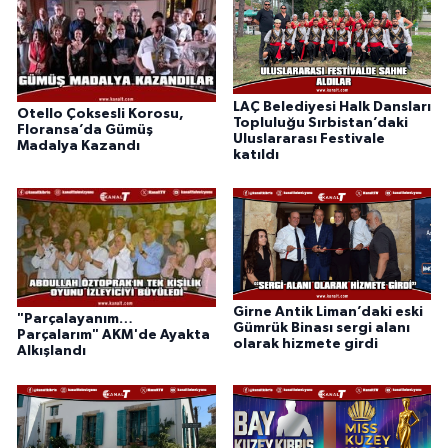
LAÇ Belediyesi Halk Dansları
Otello Çoksesli Korosu,
Topluluğu Sırbistan’daki
Floransa’da Gümüş
Uluslararası Festivale
Madalya Kazandı
katıldı
Girne Antik Liman’daki eski
"Parçalayanım…
Gümrük Binası sergi alanı
Parçalarım" AKM'de Ayakta
olarak hizmete girdi
Alkışlandı