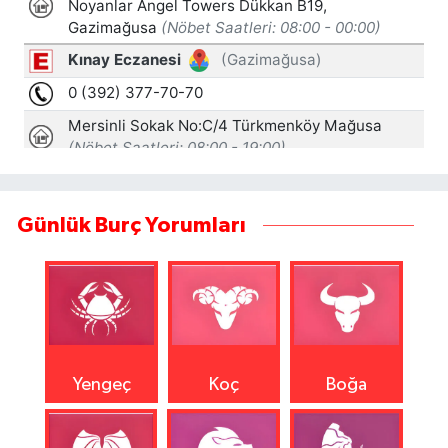
Günlük Burç Yorumları
Yengeç
Koç
Boğa