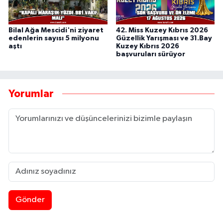
Bilal Ağa Mescidi'ni ziyaret
42. Miss Kuzey Kıbrıs 2026
edenlerin sayısı 5 milyonu
Güzellik Yarışması ve 31.Bay
aştı
Kuzey Kıbrıs 2026
başvuruları sürüyor
Yorumlar
Gönder