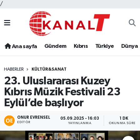
/
Gündem
Kıbrıs
Türkiye
Dünya
Ana sayfa
HABERLER
KÜLTÜR&SANAT
23. Uluslararası Kuzey
Kıbrıs Müzik Festivali 23
Eylül’de başlıyor
ONUR EVRENSEL
05.09.2025 - 16:03
1 DK
EDITÖR
YAYINLANMA
OKUNMA SÜRESI