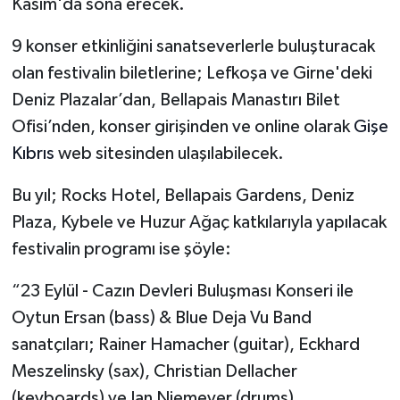
Kasım'da sona erecek.
9 konser etkinliğini sanatseverlerle buluşturacak
olan festivalin biletlerine; Lefkoşa ve Girne'deki
Deniz Plazalar’dan, Bellapais Manastırı Bilet
Ofisi’nden, konser girişinden ve online olarak
Gişe
Kıbrıs
web sitesinden ulaşılabilecek.
Bu yıl; Rocks Hotel, Bellapais Gardens, Deniz
Plaza, Kybele ve Huzur Ağaç katkılarıyla yapılacak
festivalin programı ise şöyle:
“23 Eylül - Cazın Devleri Buluşması Konseri ile
Oytun Ersan (bass) & Blue Deja Vu Band
sanatçıları; Rainer Hamacher (guitar), Eckhard
Meszelinsky (sax), Christian Dellacher
(keyboards) ve Jan Niemeyer (drums)