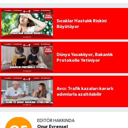
Sıcaklar Hastalık Riskini
Büyütüyor
Dünya Yasaklıyor, Bakanlık
Protokolle Yetiniyor
Avcı: Trafik kazaları kararlı
adımlarla azaltılabilir
EDITÖR HAKKINDA
Onur Evrensel