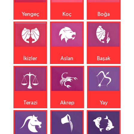
Yengeç
Koç
Boğa
İkizler
Aslan
Başak
Terazi
Akrep
Yay