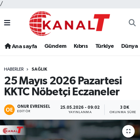
/
Gündem
Kıbrıs
Türkiye
Dünya
Ana sayfa
HABERLER
SAĞLIK
25 Mayıs 2026 Pazartesi
KKTC Nöbetçi Eczaneler
ONUR EVRENSEL
25.05.2026 - 09:02
3 DK
EDITÖR
YAYINLANMA
OKUNMA SÜRESI