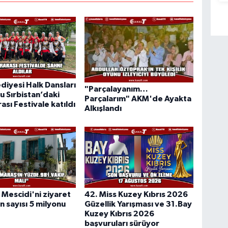
diyesi Halk Dansları
"Parçalayanım…
u Sırbistan’daki
Parçalarım" AKM'de Ayakta
ası Festivale katıldı
Alkışlandı
a Mescidi'ni ziyaret
42. Miss Kuzey Kıbrıs 2026
n sayısı 5 milyonu
Güzellik Yarışması ve 31.Bay
Kuzey Kıbrıs 2026
başvuruları sürüyor