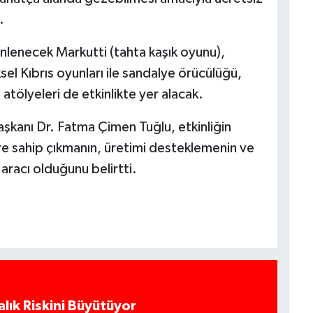
.
nlenecek Markutti (tahta kaşık oyunu),
l Kıbrıs oyunları ile sandalye örücülüğü,
tölyeleri de etkinlikte yer alacak.
kanı Dr. Fatma Çimen Tuğlu, etkinliğin
türe sahip çıkmanın, üretimi desteklemenin ve
 aracı olduğunu belirtti.
alık Riskini Büyütüyor