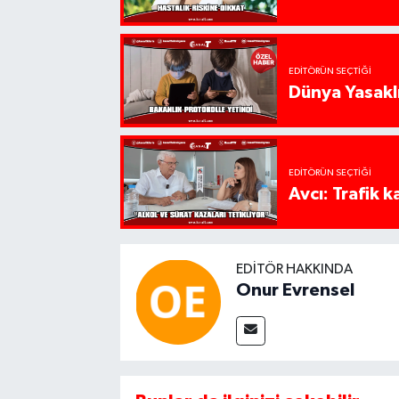
EDITÖRÜN SEÇTIĞI
Dünya Yasaklı
EDITÖRÜN SEÇTIĞI
Avcı: Trafik k
EDITÖR HAKKINDA
Onur Evrensel