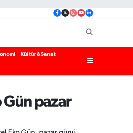
onomi
Kültür&Sanat
o Gün pazar
sel Eko Gün, pazar günü