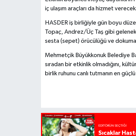
iç ulaşım araçları da hizmet verecek
HASDER iş birliğiyle gün boyu düze
Topaç, Andrez/Üç Taş gibi gelenekse
sesta (sepet) örücülüğü ve dokuma a
Mehmetçik Büyükkonuk Belediye Baş
sıradan bir etkinlik olmadığını, kül
birlik ruhunu canlı tutmanın en güçlü
EDITÖRÜN SEÇTIĞI
Sıcaklar Hast