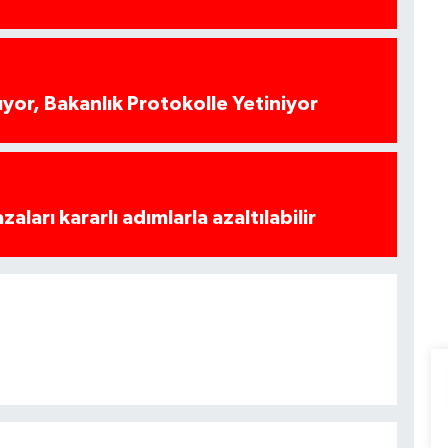
yor, Bakanlık Protokolle Yetiniyor
azaları kararlı adımlarla azaltılabilir