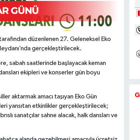
arafından düzenlenen 27. Geleneksel Eko
ydanı’nda gerçekleştirilecek.
öre, sabah saatlerinde başlayacak keman
k dansları ekipleri ve konserler gün boyu
G
siller aktarmak amacı taşıyan Eko Gün
ri yansıtan etkinlikler gerçekleştirilecek;
Kıbrıslı sanatçılar sahne alacak, halk dansları ve
 rahatça alanda gezebilmesi amacıyla ücretsiz