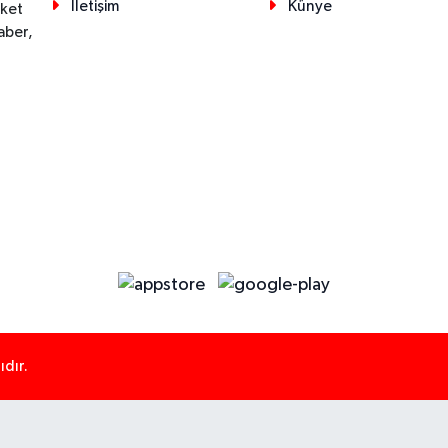
İletişim
Künye
eket
aber,
dır.