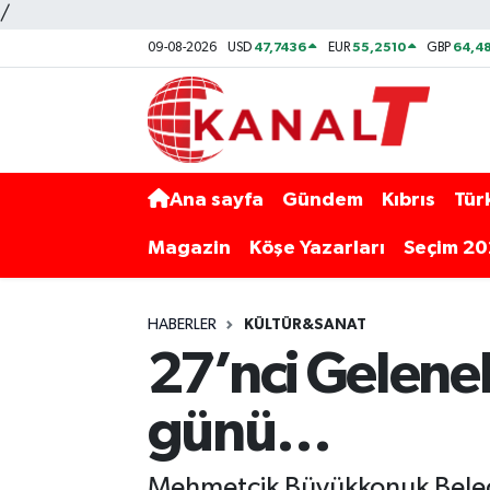
/
47,7436
55,2510
64,48
09-08-2026
USD
EUR
GBP
Ana sayfa
Gündem
Kıbrıs
Tür
Magazin
Köşe Yazarları
Seçim 2
HABERLER
KÜLTÜR&SANAT
27’nci Gelene
günü…
Mehmetçik Büyükkonuk Beledi