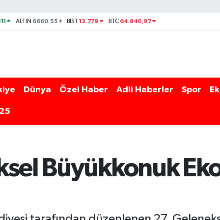
11
6660.55
13.779
64.840,97
ALTIN
BİST
BTC
kiye
Dünya
Özel Haber
Adli Haberler
Spor
Ek
025
ksel Büyükkonuk Ek
yesi tarafından düzenlenen 27. Gelenek