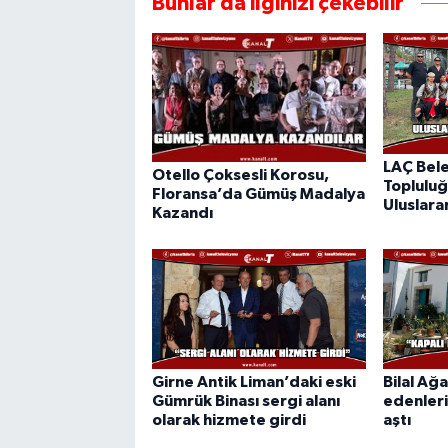
Bunlar da ilginizi çekebilir
LAÇ Bele
Otello Çoksesli Korosu,
Topluluğ
Floransa’da Gümüş Madalya
Uluslarar
Kazandı
Girne Antik Liman’daki eski
Bilal Ağ
Gümrük Binası sergi alanı
edenleri
olarak hizmete girdi
aştı