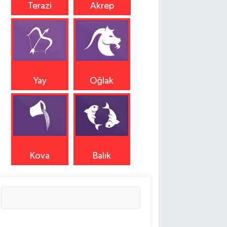
Terazi
Akrep
Yay
Oğlak
Kova
Balık