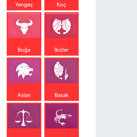
Yengeç
Koç
Boğa
İkizler
Aslan
Başak