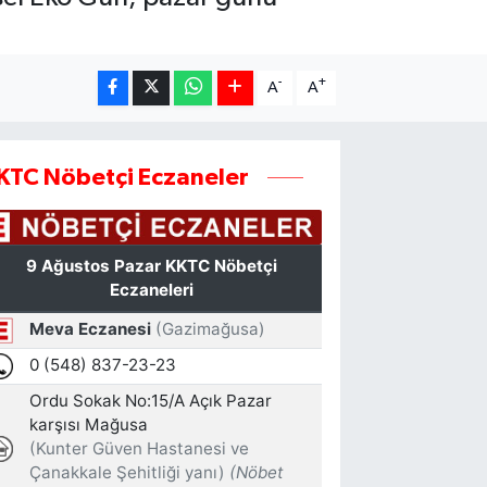
-
+
A
A
KTC Nöbetçi Eczaneler