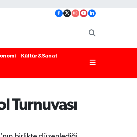
onomi
Kültür&Sanat
ol Turnuvası
’nın birlikte düzenlediği