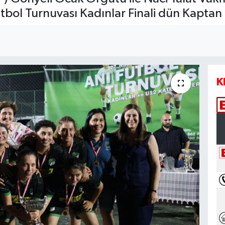
utbol Turnuvası Kadınlar Finali dün Kaptan 
K