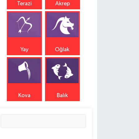
Terazi
Akrep
Yay
Oğlak
Kova
Balık