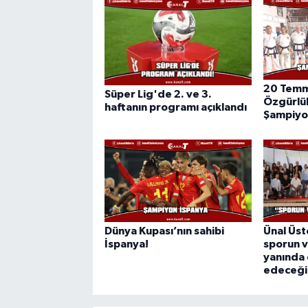
20 Temm
Süper Lig'de 2. ve 3.
Özgürlük
haftanın programı açıklandı
Şampiyo
Dünya Kupası’nın sahibi
Ünal Üst
İspanya!
sporun 
yanında
edeceği