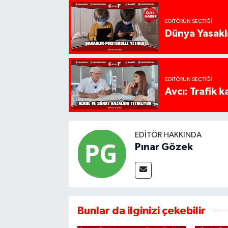
EDITÖRÜN SEÇTIĞI
Dünya Yasaklı
EDITÖRÜN SEÇTIĞI
Avcı: Trafik k
EDITÖR HAKKINDA
Pınar Gözek
Bunlar da ilginizi çekebilir