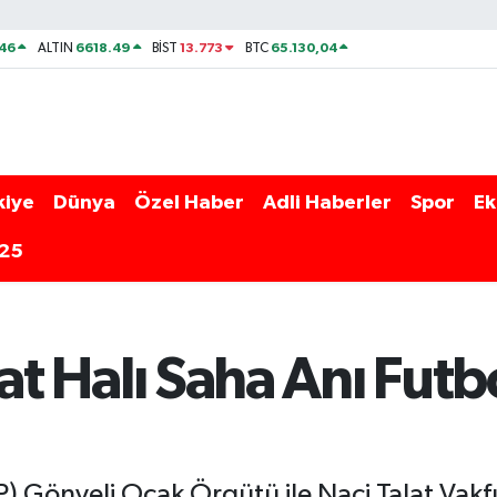
46
6618.49
13.773
65.130,04
ALTIN
BİST
BTC
kiye
Dünya
Özel Haber
Adli Haberler
Spor
Ek
025
lat Halı Saha Anı Futb
P) Gönyeli Ocak Örgütü ile Naci Talat Vakfı