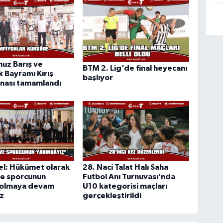
uz Barış ve
BTM 2. Lig’de final heyecanı
 Bayramı Kırış
başlıyor
nası tamamlandı
el: Hükümet olarak
28. Naci Talat Halı Saha
ve sporcunun
Futbol Anı Turnuvası’nda
 olmaya devam
U10 kategorisi maçları
z
gerçekleştirildi