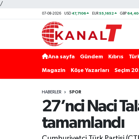
/
47,7106
55,1652
64,40
07-08-2026
USD
EUR
GBP
Ana sayfa
Gündem
Kıbrıs
Tür
Magazin
Köşe Yazarları
Seçim 2
HABERLER
SPOR
27’nci Naci Ta
tamamlandı
Cumhuriyetçi Türk Partisi (CT