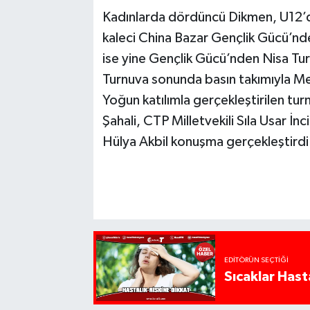
Kadınlarda dördüncü Dikmen, U12’d
kaleci China Bazar Gençlik Gücü’nd
ise yine Gençlik Gücü’nden Nisa Turan
Turnuva sonunda basın takımıyla Mec
Yoğun katılımla gerçekleştirilen tu
Şahali, CTP Milletvekili Sıla Usar İ
Hülya Akbil konuşma gerçekleştirdi
EDITÖRÜN SEÇTIĞI
Sıcaklar Hast