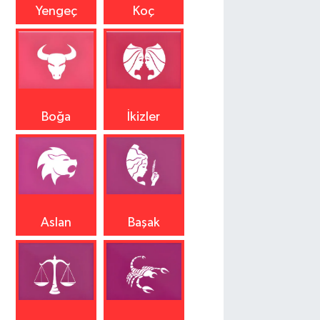
Yengeç
Koç
Boğa
İkizler
Aslan
Başak