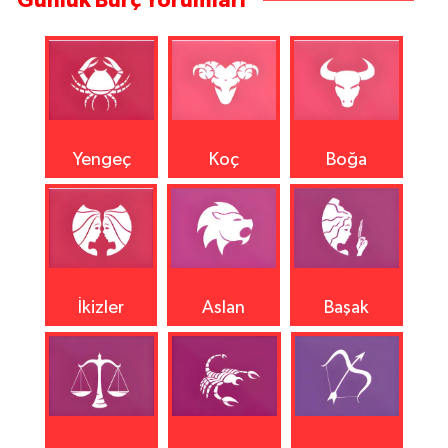
Günlük Burç Yorumları
Yengeç
Koç
Boğa
İkizler
Aslan
Başak