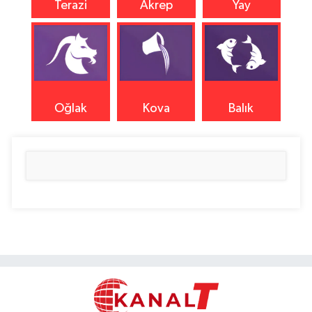
Terazi
Akrep
Yay
Oğlak
Kova
Balık