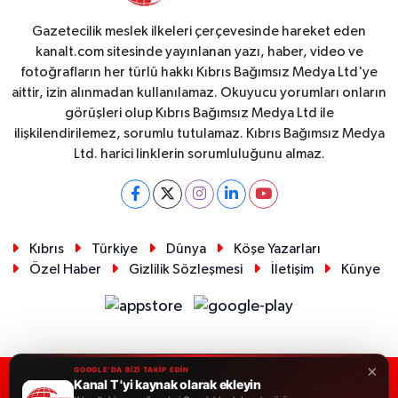
Gazetecilik meslek ilkeleri çerçevesinde hareket eden
kanalt.com sitesinde yayınlanan yazı, haber, video ve
fotoğrafların her türlü hakkı Kıbrıs Bağımsız Medya Ltd'ye
aittir, izin alınmadan kullanılamaz. Okuyucu yorumları onların
görüşleri olup Kıbrıs Bağımsız Medya Ltd ile
ilişkilendirilemez, sorumlu tutulamaz. Kıbrıs Bağımsız Medya
Ltd. harici linklerin sorumluluğunu almaz.
Kıbrıs
Türkiye
Dünya
Köşe Yazarları
Özel Haber
Gizlilik Sözleşmesi
İletişim
Künye
×
GOOGLE'DA BİZİ TAKİP EDİN
Kanal T 'yi kaynak olarak ekleyin
RSS
Copyright © 2026. Her hakkı saklıdır.