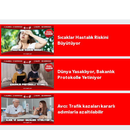
Sıcaklar Hastalık Riskini
Büyütüyor
Dünya Yasaklıyor, Bakanlık
Protokolle Yetiniyor
Avcı: Trafik kazaları kararlı
adımlarla azaltılabilir