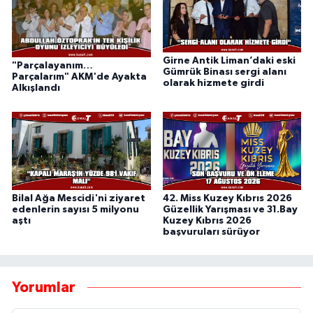
Girne Antik Liman’daki eski
"Parçalayanım…
Gümrük Binası sergi alanı
Parçalarım" AKM'de Ayakta
olarak hizmete girdi
Alkışlandı
Bilal Ağa Mescidi'ni ziyaret
42. Miss Kuzey Kıbrıs 2026
edenlerin sayısı 5 milyonu
Güzellik Yarışması ve 31.Bay
aştı
Kuzey Kıbrıs 2026
başvuruları sürüyor
Yorumlar