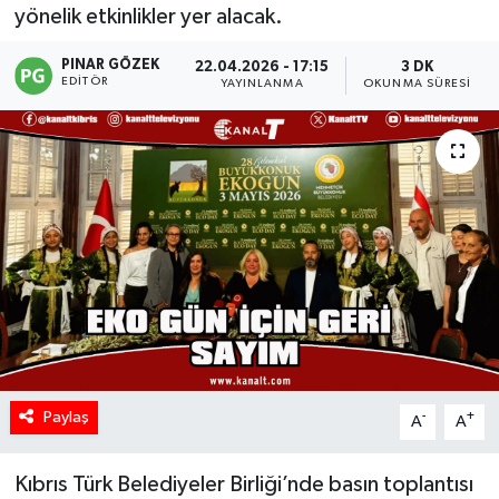
yönelik etkinlikler yer alacak.
PINAR GÖZEK
22.04.2026 - 17:15
3 DK
EDITÖR
YAYINLANMA
OKUNMA SÜRESI
Paylaş
-
+
A
A
Kıbrıs Türk Belediyeler Birliği’nde basın toplantısı