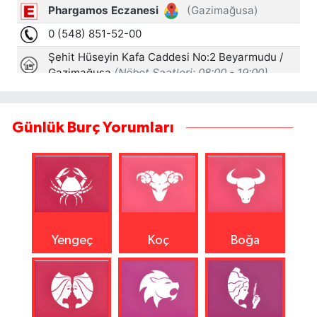
Günlük Burç Yorumları
Yengeç
Koç
Boğa