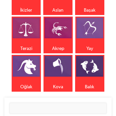
İkizler
Aslan
Başak
Terazi
Akrep
Yay
Oğlak
Kova
Balık