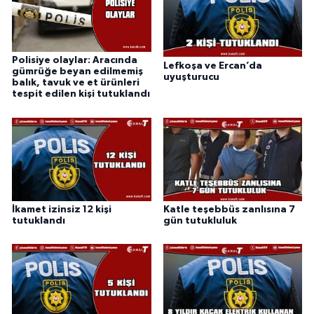
Polisiye olaylar: Aracında
Lefkoşa ve Ercan’da
gümrüğe beyan edilmemiş
uyuşturucu
balık, tavuk ve et ürünleri
tespit edilen kişi tutuklandı
İkamet izinsiz 12 kişi
Katle teşebbüs zanlısına 7
tutuklandı
gün tutukluluk