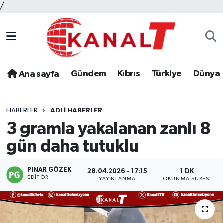
/
Gündem
Kıbrıs
Türkiye
Dünya
Ana sayfa
HABERLER
ADLI HABERLER
3 gramla yakalanan zanlı 8
gün daha tutuklu
PINAR GÖZEK
28.04.2026 - 17:15
1 DK
EDITÖR
YAYINLANMA
OKUNMA SÜRESI