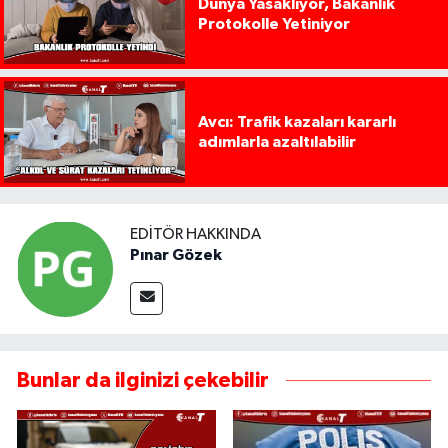
Dünya Yasaklıyor, Bakanlık
Protokolle Yetiniyor
Avcı: Trafik kazaları kararlı
adımlarla azaltılabilir
EDITÖR HAKKINDA
Pınar Gözek
Bunlar da ilginizi çekebilir