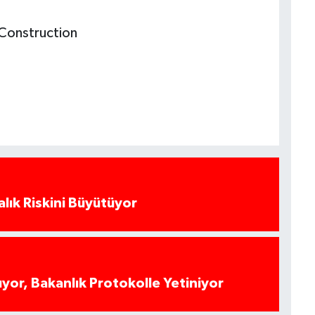
 Construction
alık Riskini Büyütüyor
yor, Bakanlık Protokolle Yetiniyor