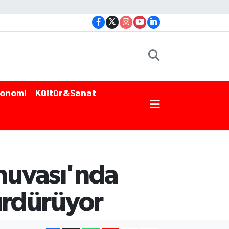
onomi
Kültür&Sanat
nuvası'nda
sürdürüyor