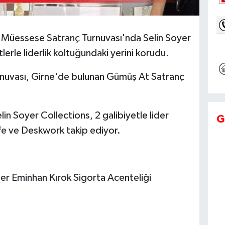
Müessese Satranç Turnuvası'nda Selin Soyer
tlerle liderlik koltuğundaki yerini korudu.
nuvası, Girne'de bulunan Gümüş At Satranç
in Soyer Collections, 2 galibiyetle lider
G
fe ve Deskwork takip ediyor.
er Eminhan Kırok Sigorta Acenteliği