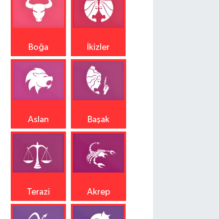
Boğa
İkizler
Aslan
Başak
Terazi
Akrep