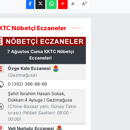
-
+
A
A
KTC Nöbetçi Eczaneler