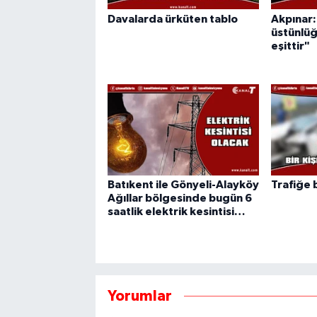
Davalarda ürküten tablo
Akpınar
üstünlüğ
eşittir"
Batıkent ile Gönyeli-Alayköy
Trafiğe 
Ağıllar bölgesinde bugün 6
saatlik elektrik kesintisi…
Yorumlar