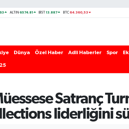
63
6574.81
13.887
64.360,53
ALTIN
BİST
BTC
kiye
Dünya
Özel Haber
Adli Haberler
Spor
Ek
025
üessese Satranç Tur
llections liderliğini 