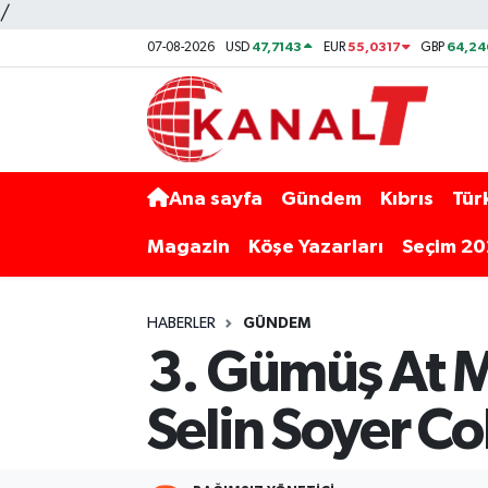
/
47,7143
55,0317
64,24
07-08-2026
USD
EUR
GBP
Ana sayfa
Gündem
Kıbrıs
Tür
Magazin
Köşe Yazarları
Seçim 2
HABERLER
GÜNDEM
3. Gümüş At M
Selin Soyer Co