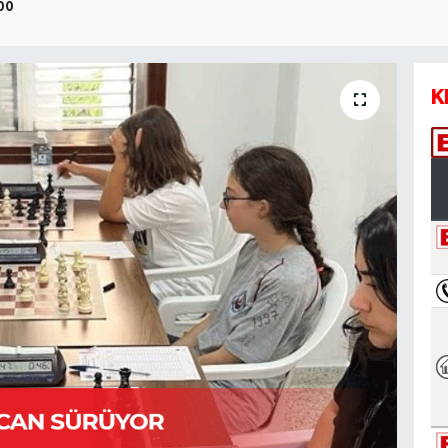
:00
K