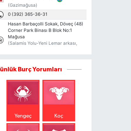
ünlük Burç Yorumları
Yengeç
Koç