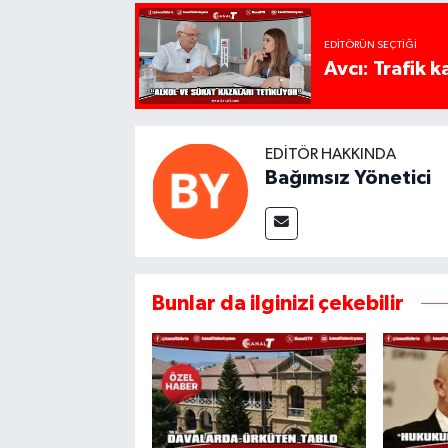
EDITÖRÜN SEÇTIĞI
Avcı: Trafik k
EDITÖR HAKKINDA
Bağımsız Yönetici
Bunlar da ilginizi çekebilir