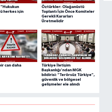
: "Hukukun
Öztürkler: Olağanüstü
ü herkes için
Toplantı İçin Önce Komiteler
Gerekli Kararları
Üretmelidir
bir can daha
Türkiye İletişim
Başkanlığı'ndan MGK
bildirisi: "Terörsüz Türkiye",
güvenlik ve bölgesel
gelişmeler ele alındı