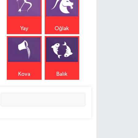
Yay
Oğlak
Kova
Balık