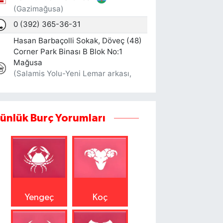
ünlük Burç Yorumları
Yengeç
Koç