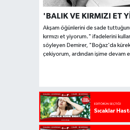
'BALIK VE KIRMIZI ET 
Akşam öğünlerini de sade tuttuğunu 
kırmızı et yiyorum." ifadelerini ku
söyleyen Demirer, "Boğaz'da küre
çekiyorum, ardından işime devam e
EDITÖRÜN SEÇTIĞI
Sıcaklar Hast