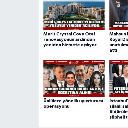
Merit Crystal Cove Otel
Mahsun K
renovasyonun ardından
Royal D
yeniden hizmete açılıyor
unutulma
attı
Ünlülere yönelik uyuşturucu
İstanbul
operasyonu
silahlı s
öldürülm
şüpheli 