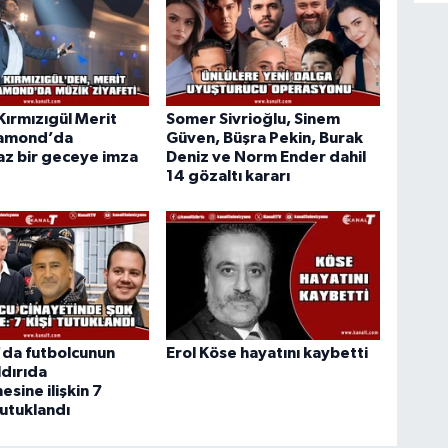
ırmızıgül Merit
Somer Sivrioğlu, Sinem
iamond’da
Güven, Büşra Pekin, Burak
z bir geceye imza
Deniz ve Norm Ender dahil
14 gözaltı kararı
'da futbolcunun
Erol Köse hayatını kaybetti
aldırıda
esine ilişkin 7
tutuklandı