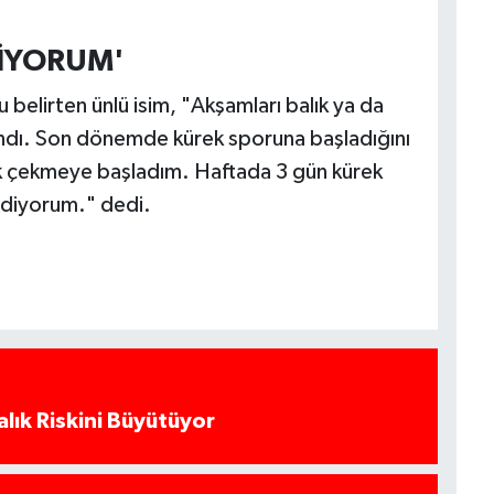
YİYORUM'
belirten ünlü isim, "Akşamları balık ya da
llandı. Son dönemde kürek sporuna başladığını
k çekmeye başladım. Haftada 3 gün kürek
diyorum." dedi.
alık Riskini Büyütüyor