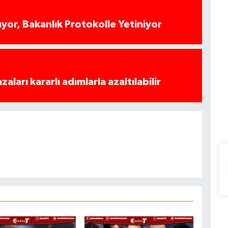
yor, Bakanlık Protokolle Yetiniyor
azaları kararlı adımlarla azaltılabilir