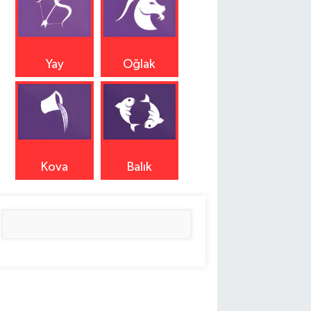
Yay
Oğlak
Kova
Balık