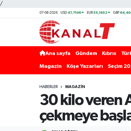
/
47,7106
55,1652
64,40
07-08-2026
USD
EUR
GBP
Ana sayfa
Gündem
Kıbrıs
Tür
Magazin
Köşe Yazarları
Seçim 2
HABERLER
MAGAZIN
30 kilo veren
çekmeye başl