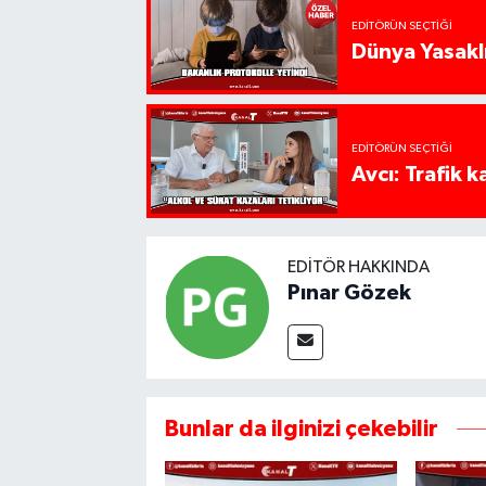
EDITÖRÜN SEÇTIĞI
Dünya Yasaklı
EDITÖRÜN SEÇTIĞI
Avcı: Trafik k
EDITÖR HAKKINDA
Pınar Gözek
Bunlar da ilginizi çekebilir