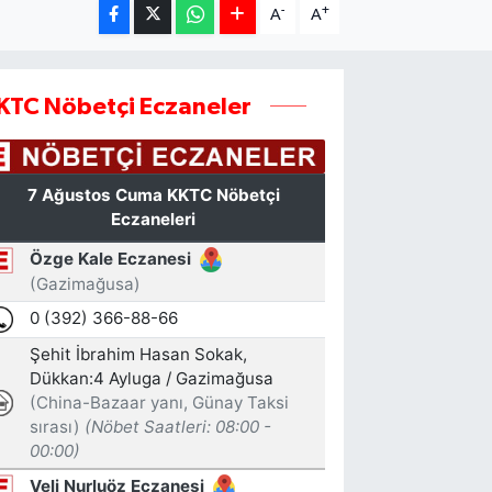
-
+
A
A
KTC Nöbetçi Eczaneler