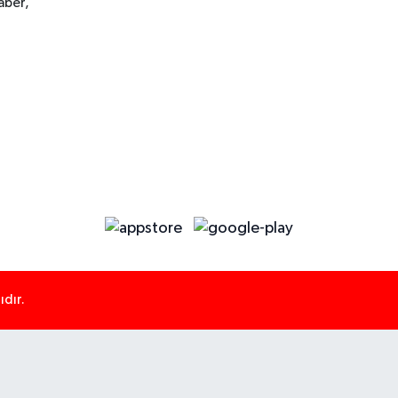
aber,
dır.