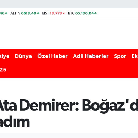
46
6618.49
13.773
65.130,04
ALTIN
BİST
BTC
kiye
Dünya
Özel Haber
Adli Haberler
Spor
Ek
025
 Ata Demirer: Boğaz'
adım