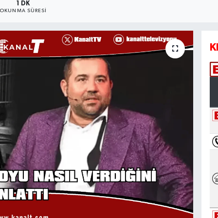
1 DK
OKUNMA SÜRESI
K