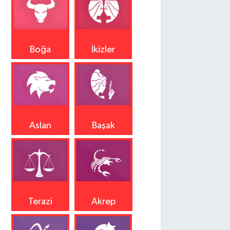
Boğa
İkizler
Aslan
Başak
Terazi
Akrep