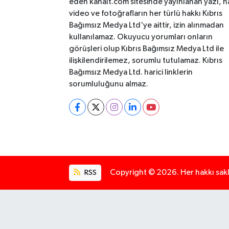
eden kanalt.com sitesinde yayınlanan yazı, h
video ve fotoğrafların her türlü hakkı Kıbrıs
Bağımsız Medya Ltd'ye aittir, izin alınmadan
kullanılamaz. Okuyucu yorumları onların
görüşleri olup Kıbrıs Bağımsız Medya Ltd ile
ilişkilendirilemez, sorumlu tutulamaz. Kıbrıs
Bağımsız Medya Ltd. harici linklerin
sorumluluğunu almaz.
RSS
Copyright © 2026. Her hakkı saklı