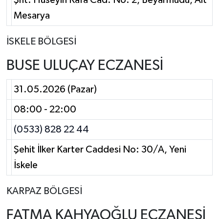
Şht. Hüseyin Kafa Cad. No: 2, Beyarmudu, Alt
Mesarya
İSKELE BÖLGESİ
BUSE ULUÇAY ECZANESİ
31.05.2026 (Pazar)
08:00 - 22:00
(0533) 828 22 44
Şehit İlker Karter Caddesi No: 30/A, Yeni
İskele
KARPAZ BÖLGESİ
FATMA KAHYAOĞLU ECZANESİ