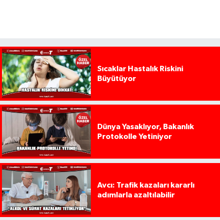
Sıcaklar Hastalık Riskini
Büyütüyor
Dünya Yasaklıyor, Bakanlık
Protokolle Yetiniyor
Avcı: Trafik kazaları kararlı
adımlarla azaltılabilir