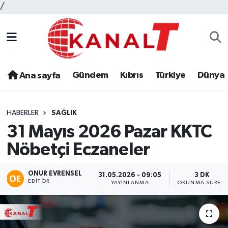
/
Gündem
Kıbrıs
Türkiye
Dünya
Ana sayfa
HABERLER
SAĞLIK
31 Mayıs 2026 Pazar KKTC
Nöbetçi Eczaneler
ONUR EVRENSEL
31.05.2026 - 09:05
3 DK
EDITÖR
YAYINLANMA
OKUNMA SÜRESI