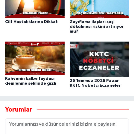
Cilt Hastalıklarına Dikkat
Zayıflama ilaçları saç
dökülmesi riskini artırıyor
mu?
Kahvenin kalbe faydası
26 Temmuz 2026 Pazar
demlenme şeklinde gizli
KKTC Nöbetçi Eczaneler
Yorumlar