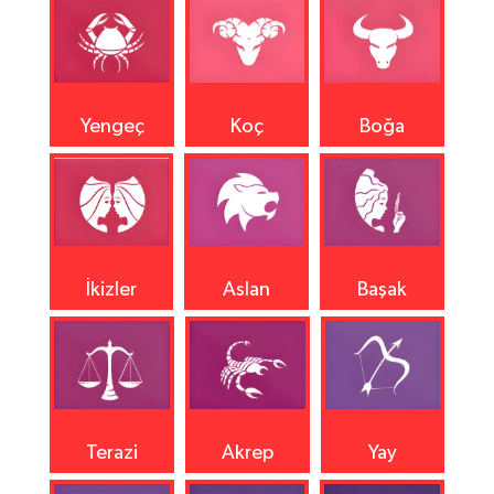
Yengeç
Koç
Boğa
İkizler
Aslan
Başak
Terazi
Akrep
Yay