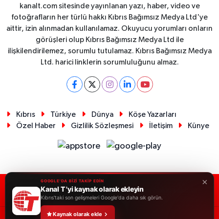
kanalt.com sitesinde yayınlanan yazı, haber, video ve
fotoğrafların her türlü hakkı Kıbrıs Bağımsız Medya Ltd'ye
aittir, izin alınmadan kullanılamaz. Okuyucu yorumları onların
görüşleri olup Kıbrıs Bağımsız Medya Ltd ile
ilişkilendirilemez, sorumlu tutulamaz. Kıbrıs Bağımsız Medya
Ltd. harici linklerin sorumluluğunu almaz.
Kıbrıs
Türkiye
Dünya
Köşe Yazarları
Özel Haber
Gizlilik Sözleşmesi
İletişim
Künye
×
GOOGLE'DA BİZİ TAKİP EDİN
Kanal T 'yi kaynak olarak ekleyin
RSS
Copyright © 2026. Her hakkı saklıdır.
Kıbrıs'taki son gelişmeleri Google'da daha sık görün.
Kaynak olarak ekle