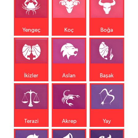
Yengeç
Koç
Boğa
İkizler
Aslan
Başak
Terazi
Akrep
Yay