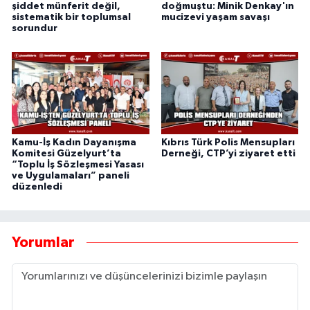
şiddet münferit değil,
doğmuştu: Minik Denkay'ın
sistematik bir toplumsal
mucizevi yaşam savaşı
sorundur
Kamu-İş Kadın Dayanışma
Kıbrıs Türk Polis Mensupları
Komitesi Güzelyurt’ta
Derneği, CTP’yi ziyaret etti
“Toplu İş Sözleşmesi Yasası
ve Uygulamaları” paneli
düzenledi
Yorumlar