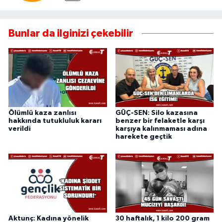
Bunlar da ilginizi çekebilir
Ölümlü kaza zanlısı
GÜÇ-SEN: Silo kazasına
hakkında tutukluluk kararı
benzer bir felaketle karşı
verildi
karşıya kalınmaması adına
harekete geçtik
Aktunç: Kadına yönelik
30 haftalık, 1 kilo 200 gram