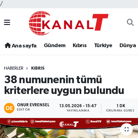
/
Gündem
Kıbrıs
Türkiye
Dünya
Ana sayfa
HABERLER
KIBRIS
38 numunenin tümü
kriterlere uygun bulundu
ONUR EVRENSEL
13.05.2026 - 15:47
1 DK
EDITÖR
YAYINLANMA
OKUNMA SÜRESI