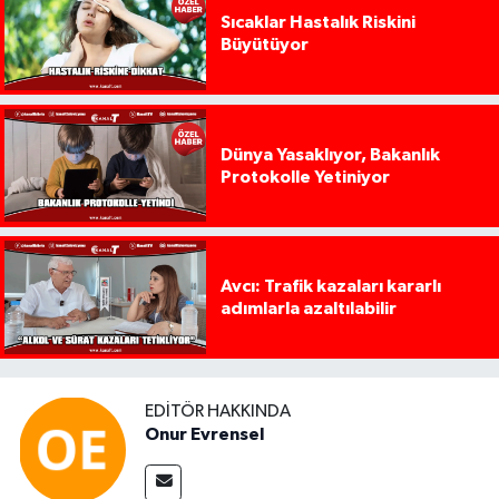
Sıcaklar Hastalık Riskini
Büyütüyor
Dünya Yasaklıyor, Bakanlık
Protokolle Yetiniyor
Avcı: Trafik kazaları kararlı
adımlarla azaltılabilir
EDITÖR HAKKINDA
Onur Evrensel