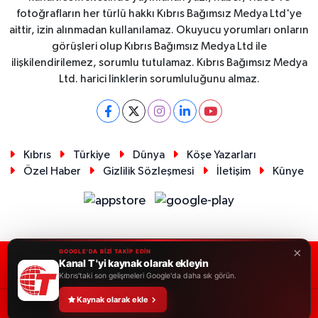
fotoğrafların her türlü hakkı Kıbrıs Bağımsız Medya Ltd'ye
aittir, izin alınmadan kullanılamaz. Okuyucu yorumları onların
görüşleri olup Kıbrıs Bağımsız Medya Ltd ile
ilişkilendirilemez, sorumlu tutulamaz. Kıbrıs Bağımsız Medya
Ltd. harici linklerin sorumluluğunu almaz.
Kıbrıs
Türkiye
Dünya
Köşe Yazarları
Özel Haber
Gizlilik Sözleşmesi
İletişim
Künye
×
GOOGLE'DA BİZİ TAKİP EDİN
Kanal T 'yi kaynak olarak ekleyin
RSS
Copyright © 2026. Her hakkı saklıdır.
Kıbrıs'taki son gelişmeleri Google'da daha sık görün.
Kaynak olarak ekle
Haber Yazılımı:
TE Bilişim