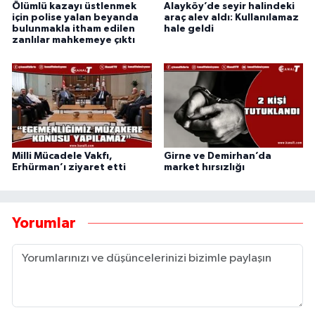
Ölümlü kazayı üstlenmek
Alayköy’de seyir halindeki
için polise yalan beyanda
araç alev aldı: Kullanılamaz
bulunmakla itham edilen
hale geldi
zanlılar mahkemeye çıktı
Milli Mücadele Vakfı,
Girne ve Demirhan’da
Erhürman’ı ziyaret etti
market hırsızlığı
Yorumlar