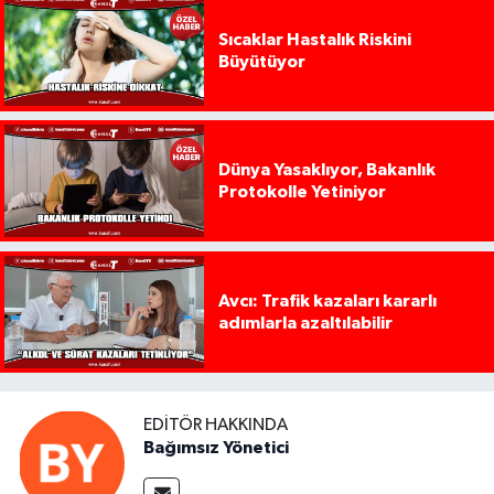
Sıcaklar Hastalık Riskini
Büyütüyor
Dünya Yasaklıyor, Bakanlık
Protokolle Yetiniyor
Avcı: Trafik kazaları kararlı
adımlarla azaltılabilir
EDITÖR HAKKINDA
Bağımsız Yönetici