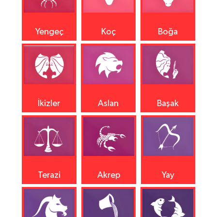
Yengeç
Koç
Boğa
İkizler
Aslan
Başak
Terazi
Akrep
Yay