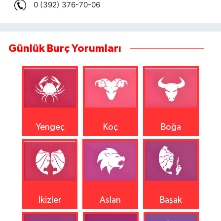
Günlük Burç Yorumları
Yengeç
Koç
Boğa
İkizler
Aslan
Başak