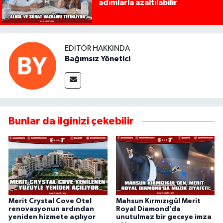
adımlarla azaltılabilir
EDITÖR HAKKINDA
Bağımsız Yönetici
Bunlar da ilginizi çekebilir
Merit Crystal Cove Otel
Mahsun Kırmızıgül Merit
renovasyonun ardından
Royal Diamond’da
yeniden hizmete açılıyor
unutulmaz bir geceye imza