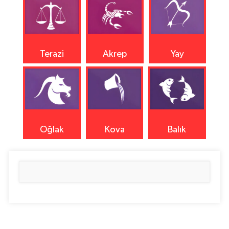
Terazi
Akrep
Yay
Oğlak
Kova
Balık