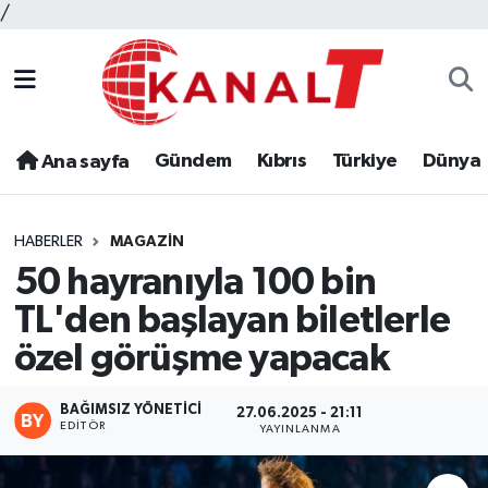
/
Gündem
Kıbrıs
Türkiye
Dünya
Ana sayfa
HABERLER
MAGAZIN
50 hayranıyla 100 bin
TL'den başlayan biletlerle
özel görüşme yapacak
BAĞIMSIZ YÖNETICI
27.06.2025 - 21:11
EDITÖR
YAYINLANMA