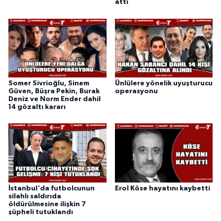
attı
Somer Sivrioğlu, Sinem
Ünlülere yönelik uyuşturucu
Güven, Büşra Pekin, Burak
operasyonu
Deniz ve Norm Ender dahil
14 gözaltı kararı
İstanbul'da futbolcunun
Erol Köse hayatını kaybetti
silahlı saldırıda
öldürülmesine ilişkin 7
şüpheli tutuklandı