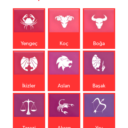
Yengeç
Koç
Boğa
İkizler
Aslan
Başak