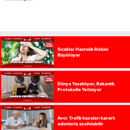
Sıcaklar Hastalık Riskini
Büyütüyor
Dünya Yasaklıyor, Bakanlık
Protokolle Yetiniyor
Avcı: Trafik kazaları kararlı
adımlarla azaltılabilir