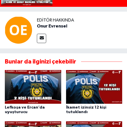
EDITÖR HAKKINDA
Onur Evrensel
Bunlar da ilginizi çekebilir
Lefkoşa ve Ercan’da
İkamet izinsiz 12 kişi
uyuşturucu
tutuklandı