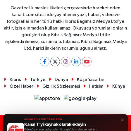
Gazetecilik meslek ilkeleri çerçevesinde hareket eden
kanalt.com sitesinde yayınlanan yazı, haber, video ve
fotoğrafların her türlü hakkı Kıbrıs Bağımsız Medya Ltd'ye
aittir, izin alınmadan kullanılamaz. Okuyucu yorumları onların
görüşleri olup Kıbrıs Bağımsız Medya Ltd ile
ilişkilendirilemez, sorumlu tutulamaz. Kıbrıs Bağımsız Medya
Ltd. harici linklerin sorumluluğunu almaz.
Kıbrıs
Türkiye
Dünya
Köşe Yazarları
Özel Haber
Gizlilik Sözleşmesi
İletişim
Künye
×
GOOGLE'DA BİZİ TAKİP EDİN
Kanal T 'yi kaynak olarak ekleyin
RSS
Copyright © 2026. Her hakkı saklıdır.
Kıbrıs'taki son gelişmeleri Google'da daha sık görün.