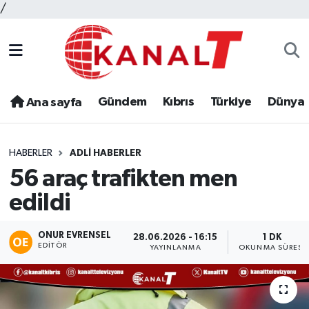
/
Gündem
Kıbrıs
Türkiye
Dünya
Ana sayfa
HABERLER
ADLI HABERLER
56 araç trafikten men
edildi
ONUR EVRENSEL
28.06.2026 - 16:15
1 DK
EDITÖR
YAYINLANMA
OKUNMA SÜRESI