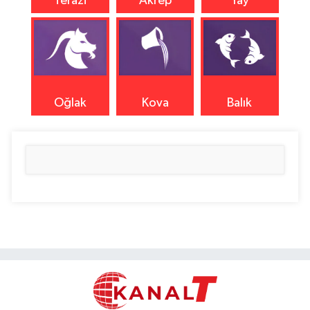
Terazi
Akrep
Yay
Oğlak
Kova
Balık