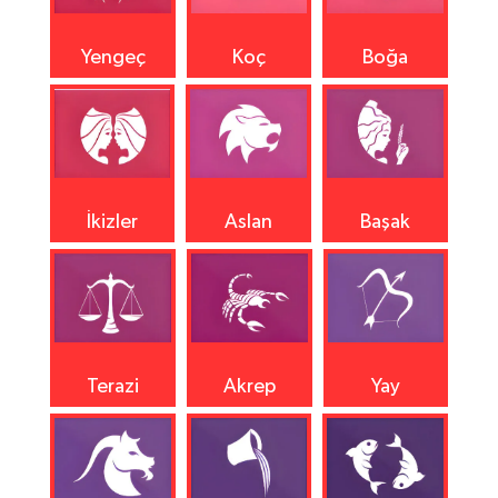
Yengeç
Koç
Boğa
İkizler
Aslan
Başak
Terazi
Akrep
Yay