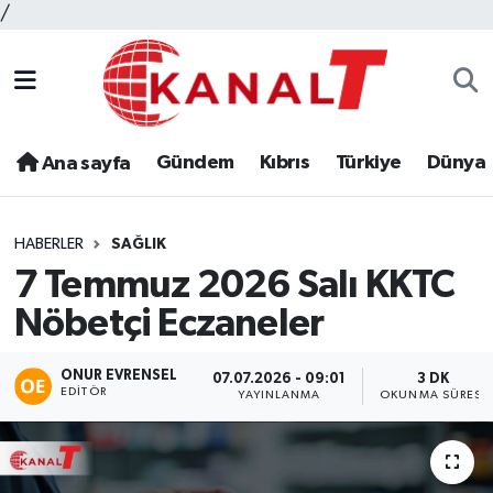
/
Gündem
Kıbrıs
Türkiye
Dünya
Ana sayfa
HABERLER
SAĞLIK
7 Temmuz 2026 Salı KKTC
Nöbetçi Eczaneler
ONUR EVRENSEL
07.07.2026 - 09:01
3 DK
EDITÖR
YAYINLANMA
OKUNMA SÜRESI