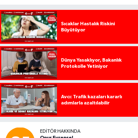
Sıcaklar Hastalık Riskini
Büyütüyor
Dünya Yasaklıyor, Bakanlık
Protokolle Yetiniyor
Avcı: Trafik kazaları kararlı
adımlarla azaltılabilir
EDITÖR HAKKINDA
Onur Evrensel