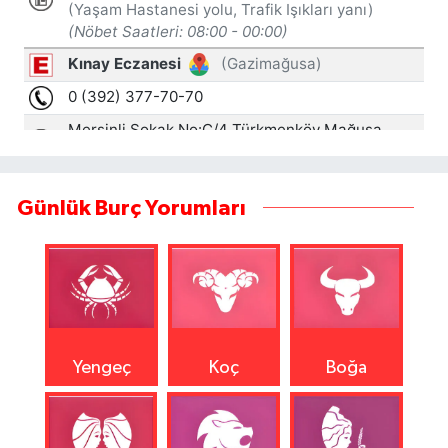
Günlük Burç Yorumları
Yengeç
Koç
Boğa