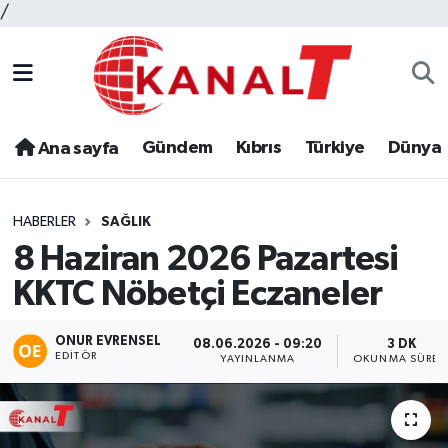
/
Gündem
Kıbrıs
Türkiye
Dünya
Ana sayfa
HABERLER
SAĞLIK
8 Haziran 2026 Pazartesi
KKTC Nöbetçi Eczaneler
ONUR EVRENSEL
08.06.2026 - 09:20
3 DK
EDITÖR
YAYINLANMA
OKUNMA SÜRES