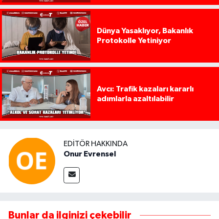
Dünya Yasaklıyor, Bakanlık
Protokolle Yetiniyor
Avcı: Trafik kazaları kararlı
adımlarla azaltılabilir
EDITÖR HAKKINDA
Onur Evrensel
Bunlar da ilginizi çekebilir