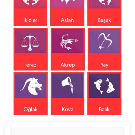
İkizler
Aslan
Başak
Terazi
Akrep
Yay
Oğlak
Kova
Balık