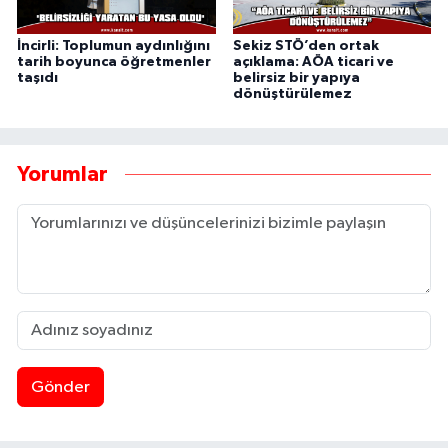
İncirli: Toplumun aydınlığını
Sekiz STÖ’den ortak
tarih boyunca öğretmenler
açıklama: AÖA ticari ve
taşıdı
belirsiz bir yapıya
dönüştürülemez
Yorumlar
Gönder