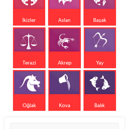
İkizler
Aslan
Başak
Terazi
Akrep
Yay
Oğlak
Kova
Balık