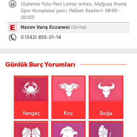
Günlük Burç Yorumları
Yengeç
Koç
Boğa