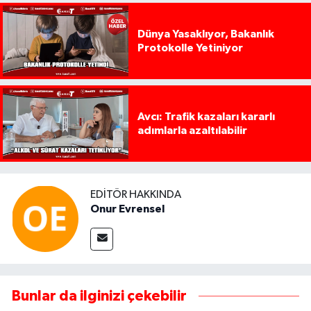
Dünya Yasaklıyor, Bakanlık
Protokolle Yetiniyor
Avcı: Trafik kazaları kararlı
adımlarla azaltılabilir
EDITÖR HAKKINDA
Onur Evrensel
Bunlar da ilginizi çekebilir