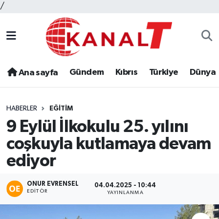
/
Gündem
Kıbrıs
Türkiye
Dünya
Ana sayfa
HABERLER
EĞITIM
9 Eylül İlkokulu 25. yılını
coşkuyla kutlamaya devam
ediyor
ONUR EVRENSEL
04.04.2025 - 10:44
EDITÖR
YAYINLANMA