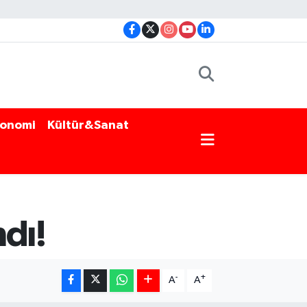
onomi
Kültür&Sanat
ndı!
-
+
A
A