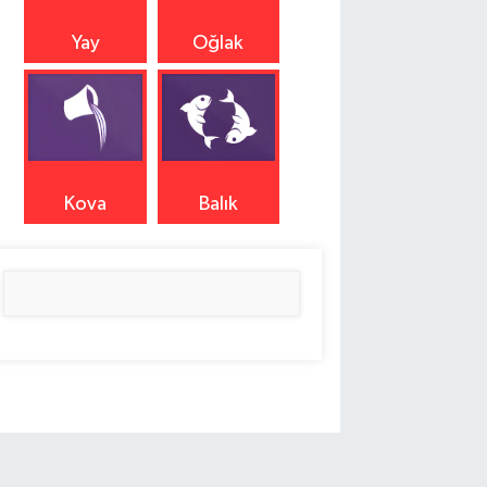
Yay
Oğlak
Kova
Balık