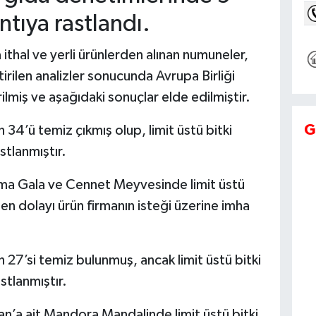
ntıya rastlandı.
ithal ve yerli ürünlerden alınan numuneler,
rilen analizler sonucunda Avrupa Birliği
ilmiş ve aşağıdaki sonuçlar elde edilmiştir.
G
 34’ü temiz çıkmış olup, limit üstü bitki
tlanmıştır.
Elma Gala ve Cennet Meyvesinde limit üstü
en dolayı ürün firmanın isteği üzerine imha
 27’si temiz bulunmuş, ancak limit üstü bitki
tlanmıştır.
n’a ait Mandora Mandalinde limit üstü bitki