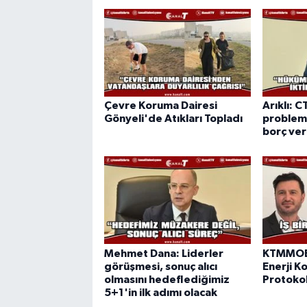
Çevre Koruma Dairesi
Arıklı: C
Gönyeli'de Atıkları Topladı
probleml
borç ve
Mehmet Dana: Liderler
KTMMOB 
görüşmesi, sonuç alıcı
Enerji Ko
olmasını hedeflediğimiz
Protokol
5+1'in ilk adımı olacak