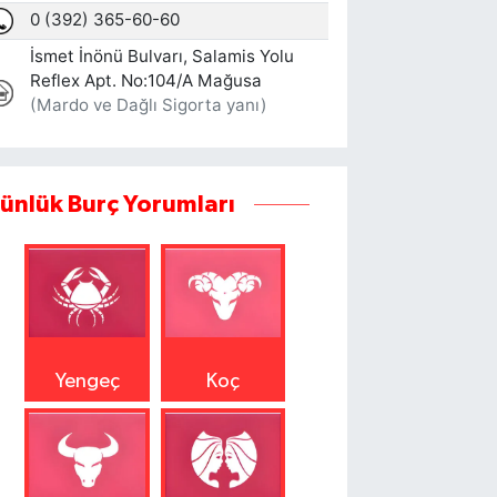
ünlük Burç Yorumları
Yengeç
Koç