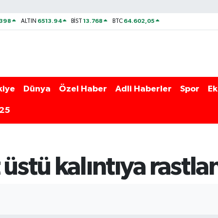
2398
6513.94
13.768
64.602,05
ALTIN
BİST
BTC
kiye
Dünya
Özel Haber
Adli Haberler
Spor
Ek
025
üstü kalıntıya rastla