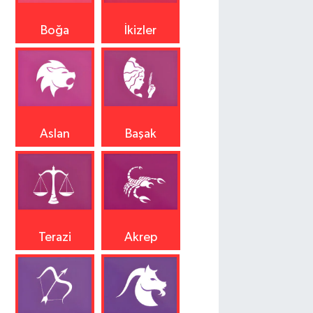
Boğa
İkizler
Aslan
Başak
Terazi
Akrep