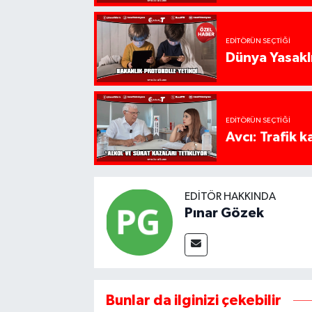
EDITÖRÜN SEÇTIĞI
Dünya Yasaklı
EDITÖRÜN SEÇTIĞI
Avcı: Trafik k
EDITÖR HAKKINDA
Pınar Gözek
Bunlar da ilginizi çekebilir