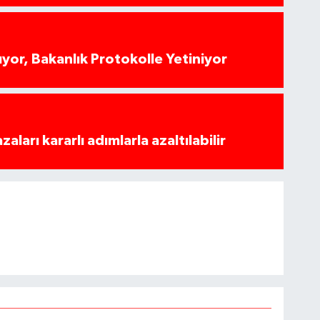
yor, Bakanlık Protokolle Yetiniyor
azaları kararlı adımlarla azaltılabilir