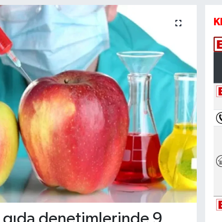
K
n gıda denetimlerinde 9