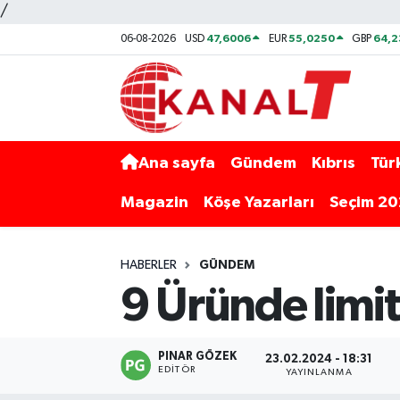
/
47,6006
55,0250
64,
06-08-2026
USD
EUR
GBP
Ana sayfa
Gündem
Kıbrıs
Tür
Magazin
Köşe Yazarları
Seçim 2
HABERLER
GÜNDEM
9 Üründe limit 
PINAR GÖZEK
23.02.2024 - 18:31
EDITÖR
YAYINLANMA