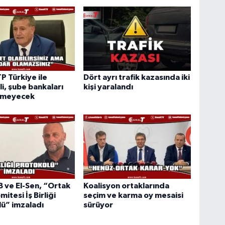
TP Türkiye ile
Dört ayrı trafik kazasında iki
i, şube bankaları
kişi yaralandı
rmeyecek
ve El-Sen, “Ortak
Koalisyon ortaklarında
mitesi İş Birliği
seçim ve karma oy mesaisi
ü” imzaladı
sürüyor