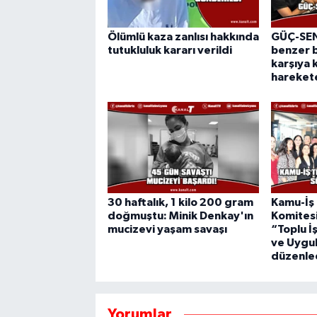
Ölümlü kaza zanlısı hakkında
GÜÇ-SEN:
tutukluluk kararı verildi
benzer b
karşıya 
hareket
30 haftalık, 1 kilo 200 gram
Kamu-İş
doğmuştu: Minik Denkay'ın
Komitesi
mucizevi yaşam savaşı
“Toplu İ
ve Uygul
düzenle
Yorumlar