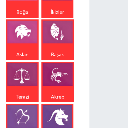
Boğa
İkizler
Aslan
Başak
Terazi
Akrep