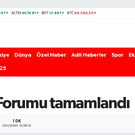
897
6574.81
13.887
64.360,53
ALTIN
BİST
BTC
kiye
Dünya
Özel Haber
Adli Haberler
Spor
Ek
025
r Forumu tamamlandı
1 DK
OKUNMA SÜRESI