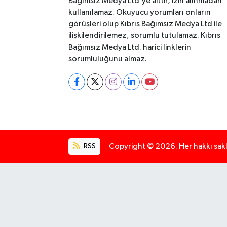
Bağımsız Medya Ltd'ye aittir, izin alınmadan
kullanılamaz. Okuyucu yorumları onların
görüşleri olup Kıbrıs Bağımsız Medya Ltd ile
ilişkilendirilemez, sorumlu tutulamaz. Kıbrıs
Bağımsız Medya Ltd. harici linklerin
sorumluluğunu almaz.
RSS
Copyright © 2026. Her hakkı saklı