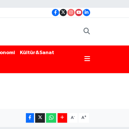
onomi
Kültür&Sanat
-
+
A
A