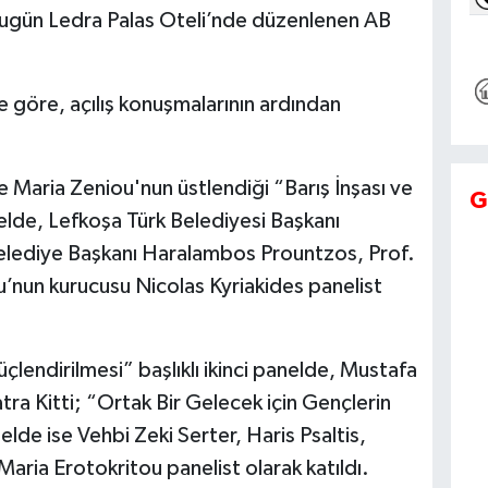
e bugün Ledra Palas Oteli’nde düzenlenen AB
e göre, açılış konuşmalarının ardından
aria Zeniou'nun üstlendiği “Barış İnşası ve
G
panelde, Lefkoşa Türk Belediyesi Başkanı
ediye Başkanı Haralambos Prountzos, Prof.
nun kurucusu Nicolas Kyriakides panelist
lendirilmesi” başlıklı ikinci panelde, Mustafa
a Kitti; “Ortak Bir Gelecek için Gençlerin
elde ise Vehbi Zeki Serter, Haris Psaltis,
ria Erotokritou panelist olarak katıldı.