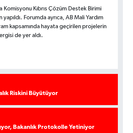
pa Komisyonu Kıbrıs Çözüm Destek Birimi
n yapıldı. Forumda ayrıca, AB Mali Yardım
ram kapsamında hayata geçirilen projelerin
ergisi de yer aldı.
alık Riskini Büyütüyor
yor, Bakanlık Protokolle Yetiniyor