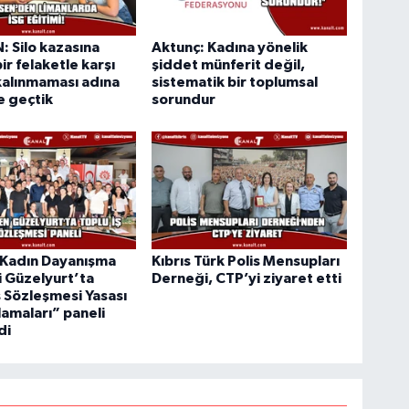
 Silo kazasına
Aktunç: Kadına yönelik
ir felaketle karşı
şiddet münferit değil,
kalınmaması adına
sistematik bir toplumsal
e geçtik
sorundur
 Kadın Dayanışma
Kıbrıs Türk Polis Mensupları
 Güzelyurt’ta
Derneği, CTP’yi ziyaret etti
ş Sözleşmesi Yasası
amaları” paneli
di