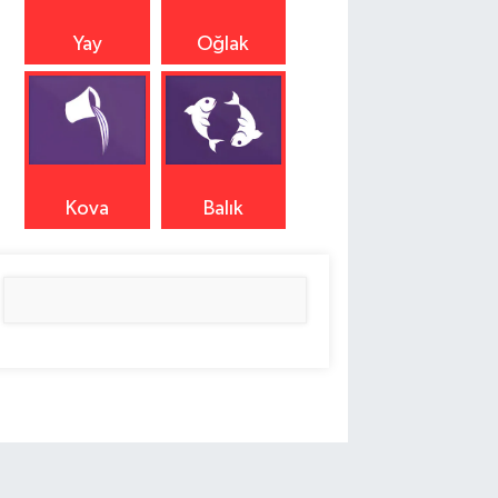
Yay
Oğlak
Kova
Balık