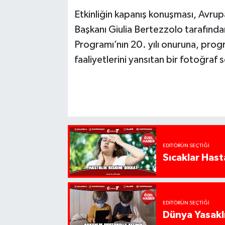
Etkinliğin kapanış konuşması, Avru
Başkanı Giulia Bertezzolo tarafında
Programı’nın 20. yılı onuruna, prog
faaliyetlerini yansıtan bir fotoğraf s
EDITÖRÜN SEÇTIĞI
Sıcaklar Hast
EDITÖRÜN SEÇTIĞI
Dünya Yasaklı