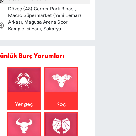
ünlük Burç Yorumları
Yengeç
Koç