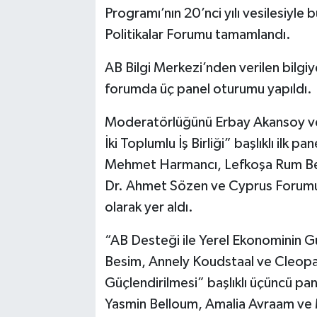
Programı’nın 20’nci yılı vesilesiyl
Politikalar Forumu tamamlandı.
AB Bilgi Merkezi’nden verilen bilgiy
forumda üç panel oturumu yapıldı.
Moderatörlüğünü Erbay Akansoy ve M
İki Toplumlu İş Birliği” başlıklı ilk 
Mehmet Harmancı, Lefkoşa Rum Bel
Dr. Ahmet Sözen ve Cyprus Forumu’
olarak yer aldı.
“AB Desteği ile Yerel Ekonominin Güç
Besim, Annely Koudstaal ve Cleopatr
Güçlendirilmesi” başlıklı üçüncü pan
Yasmin Belloum, Amalia Avraam ve Ma