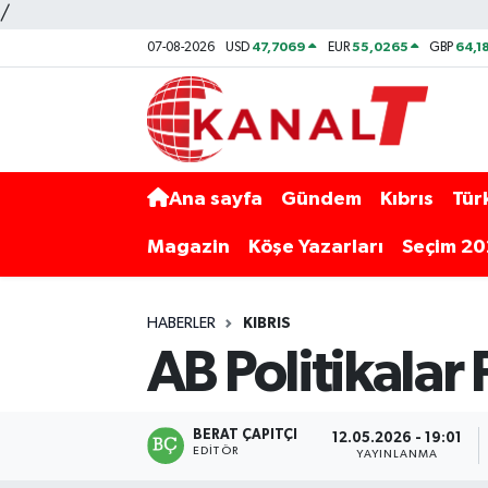
/
47,7069
55,0265
64,1
07-08-2026
USD
EUR
GBP
Ana sayfa
Gündem
Kıbrıs
Tür
Magazin
Köşe Yazarları
Seçim 2
HABERLER
KIBRIS
AB Politikala
BERAT ÇAPITÇI
12.05.2026 - 19:01
EDITÖR
YAYINLANMA