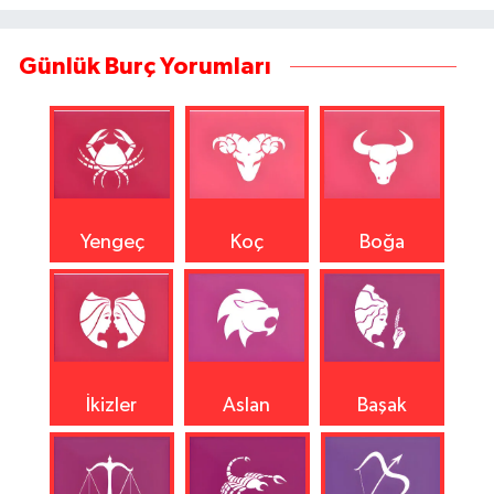
Günlük Burç Yorumları
Yengeç
Koç
Boğa
İkizler
Aslan
Başak