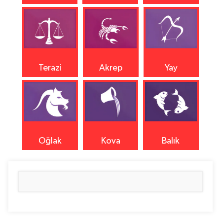
Terazi
Akrep
Yay
Oğlak
Kova
Balık