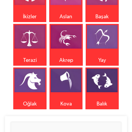
İkizler
Aslan
Başak
Terazi
Akrep
Yay
Oğlak
Kova
Balık