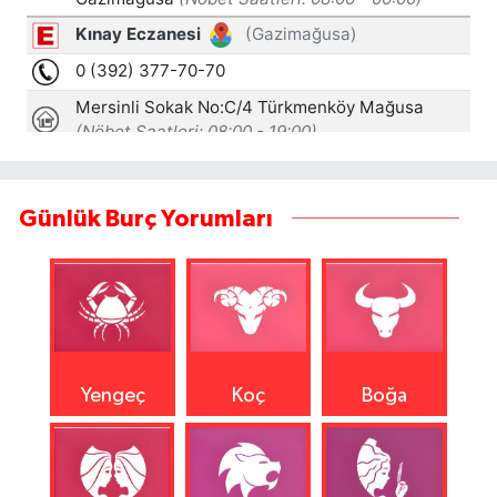
Günlük Burç Yorumları
Yengeç
Koç
Boğa