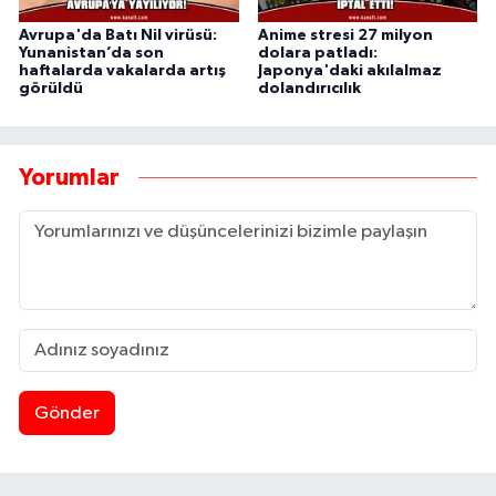
Avrupa'da Batı Nil virüsü:
Anime stresi 27 milyon
Yunanistan’da son
dolara patladı:
haftalarda vakalarda artış
Japonya'daki akılalmaz
görüldü
dolandırıcılık
Yorumlar
Gönder