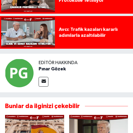
Protokolle Yetiniyor
Avcı: Trafik kazaları kararlı
adımlarla azaltılabilir
EDITÖR HAKKINDA
Pınar Gözek
Bunlar da ilginizi çekebilir