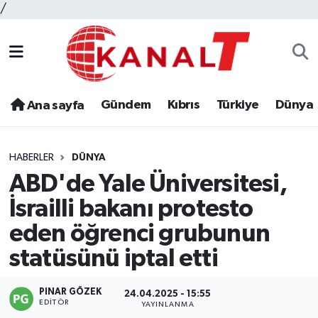
/
Gündem
Kıbrıs
Türkiye
Dünya
Ana sayfa
HABERLER
DÜNYA
ABD'de Yale Üniversitesi,
İsrailli bakanı protesto
eden öğrenci grubunun
statüsünü iptal etti
PINAR GÖZEK
24.04.2025 - 15:55
EDITÖR
YAYINLANMA