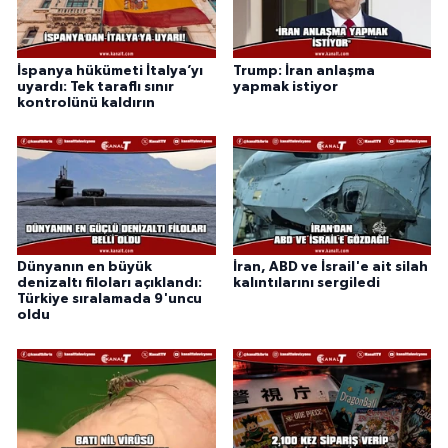
İspanya hükümeti İtalya’yı
Trump: İran anlaşma
uyardı: Tek taraflı sınır
yapmak istiyor
kontrolünü kaldırın
Dünyanın en büyük
İran, ABD ve İsrail'e ait silah
denizaltı filoları açıklandı:
kalıntılarını sergiledi
Türkiye sıralamada 9'uncu
oldu