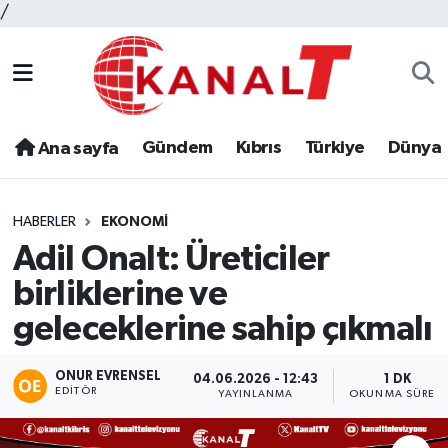
/
Gündem
Kıbrıs
Türkiye
Dünya
Ana sayfa
HABERLER
EKONOMI
Adil Onalt: Üreticiler
birliklerine ve
geleceklerine sahip çıkmalı
ONUR EVRENSEL
04.06.2026 - 12:43
1 DK
EDITÖR
YAYINLANMA
OKUNMA SÜRESI