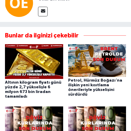
Bunlar da ilginizi çekebilir
Petrol, Hürmüz Boğazı'na
Altının kilogram fiyatı günü
ilişkin yeni kısıtlama
yüzde 2,7 yükselişle 6
önerileriyle yükselişini
milyon 673 bin liradan
sürdürdü
tamamladı