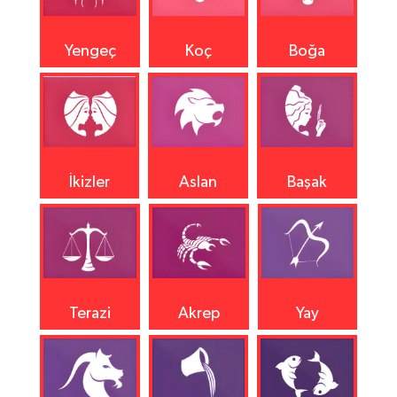
Yengeç
Koç
Boğa
İkizler
Aslan
Başak
Terazi
Akrep
Yay