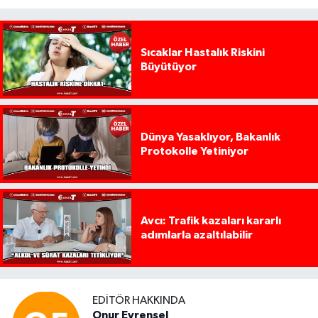
Sıcaklar Hastalık Riskini
Büyütüyor
Dünya Yasaklıyor, Bakanlık
Protokolle Yetiniyor
Avcı: Trafik kazaları kararlı
adımlarla azaltılabilir
EDITÖR HAKKINDA
Onur Evrensel