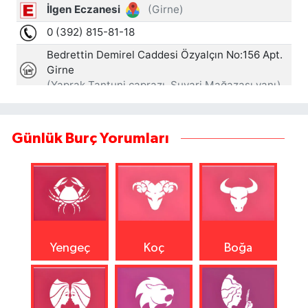
Günlük Burç Yorumları
Yengeç
Koç
Boğa