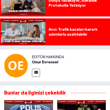
Dünya Yasaklıyor, Bakanlık
Protokolle Yetiniyor
Avcı: Trafik kazaları kararlı
adımlarla azaltılabilir
EDITÖR HAKKINDA
Onur Evrensel
Bunlar da ilginizi çekebilir