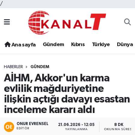
/
Gündem
Kıbrıs
Türkiye
Dünya
Ana sayfa
HABERLER
GÜNDEM
AİHM, Akkor'un karma
evlilik mağduriyetine
ilişkin açtığı davayı esastan
inceleme kararı aldı
ONUR EVRENSEL
21.06.2026 - 12:05
8 DK
EDITÖR
YAYINLANMA
OKUNMA SÜRESI