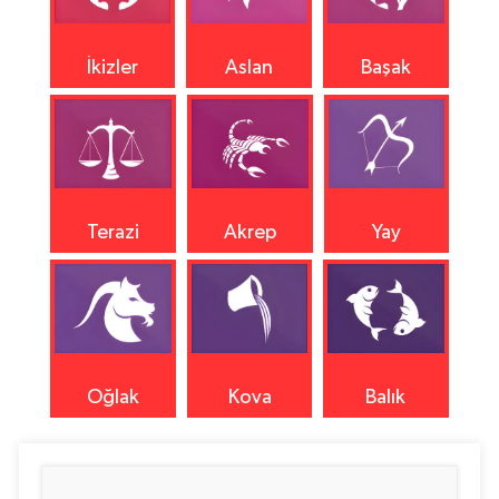
İkizler
Aslan
Başak
Terazi
Akrep
Yay
Oğlak
Kova
Balık