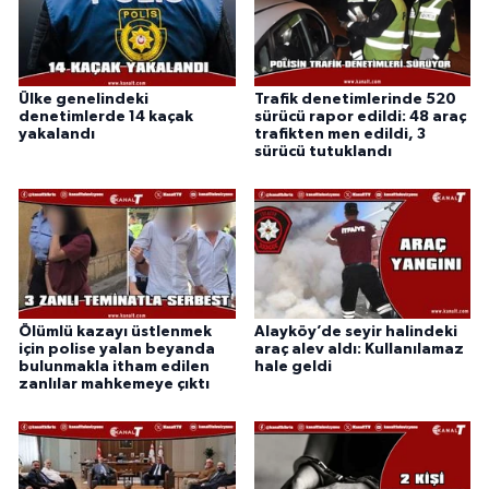
Ülke genelindeki
Trafik denetimlerinde 520
denetimlerde 14 kaçak
sürücü rapor edildi: 48 araç
yakalandı
trafikten men edildi, 3
sürücü tutuklandı
Ölümlü kazayı üstlenmek
Alayköy’de seyir halindeki
için polise yalan beyanda
araç alev aldı: Kullanılamaz
bulunmakla itham edilen
hale geldi
zanlılar mahkemeye çıktı