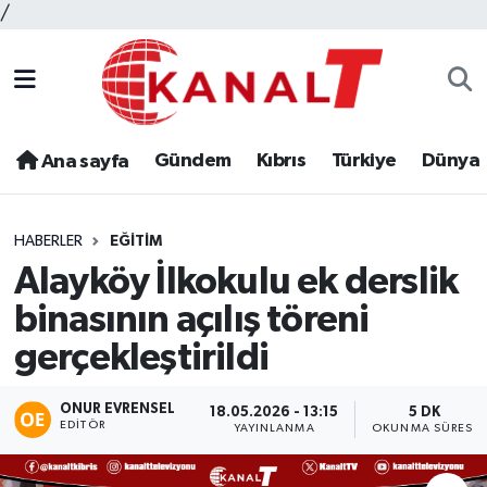
/
Gündem
Kıbrıs
Türkiye
Dünya
Ana sayfa
HABERLER
EĞITIM
Alayköy İlkokulu ek derslik
binasının açılış töreni
gerçekleştirildi
ONUR EVRENSEL
18.05.2026 - 13:15
5 DK
EDITÖR
YAYINLANMA
OKUNMA SÜRESI