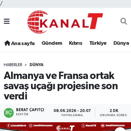
/
Gündem
Kıbrıs
Türkiye
Dünya
Ana sayfa
HABERLER
DÜNYA
Almanya ve Fransa ortak
savaş uçağı projesine son
verdi
BERAT ÇAPITÇI
08.06.2026 - 20:07
2 DK
EDITÖR
YAYINLANMA
OKUNMA SÜRESI