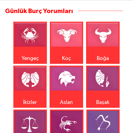
Günlük Burç Yorumları
Yengeç
Koç
Boğa
İkizler
Aslan
Başak