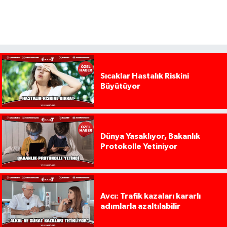
Sıcaklar Hastalık Riskini
Büyütüyor
Dünya Yasaklıyor, Bakanlık
Protokolle Yetiniyor
Avcı: Trafik kazaları kararlı
adımlarla azaltılabilir