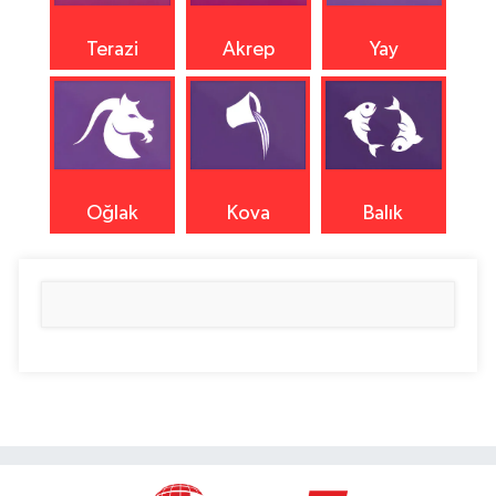
Terazi
Akrep
Yay
Oğlak
Kova
Balık