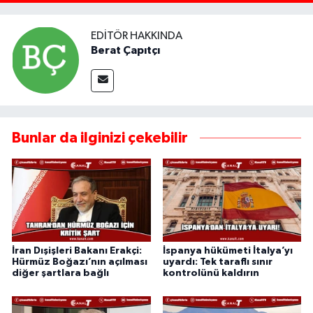
EDITÖR HAKKINDA
Berat Çapıtçı
Bunlar da ilginizi çekebilir
İran Dışişleri Bakanı Erakçi:
İspanya hükümeti İtalya’yı
Hürmüz Boğazı’nın açılması
uyardı: Tek taraflı sınır
diğer şartlara bağlı
kontrolünü kaldırın