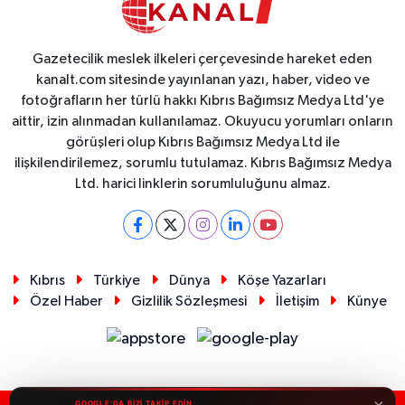
Gazetecilik meslek ilkeleri çerçevesinde hareket eden
kanalt.com sitesinde yayınlanan yazı, haber, video ve
fotoğrafların her türlü hakkı Kıbrıs Bağımsız Medya Ltd'ye
aittir, izin alınmadan kullanılamaz. Okuyucu yorumları onların
görüşleri olup Kıbrıs Bağımsız Medya Ltd ile
ilişkilendirilemez, sorumlu tutulamaz. Kıbrıs Bağımsız Medya
Ltd. harici linklerin sorumluluğunu almaz.
Kıbrıs
Türkiye
Dünya
Köşe Yazarları
Özel Haber
Gizlilik Sözleşmesi
İletişim
Künye
×
GOOGLE'DA BİZİ TAKİP EDİN