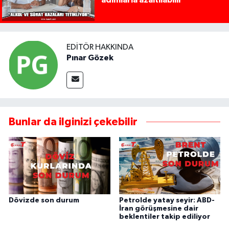
adımlarla azaltılabilir
EDITÖR HAKKINDA
Pınar Gözek
Bunlar da ilginizi çekebilir
Dövizde son durum
Petrolde yatay seyir: ABD-
İran görüşmesine dair
beklentiler takip ediliyor