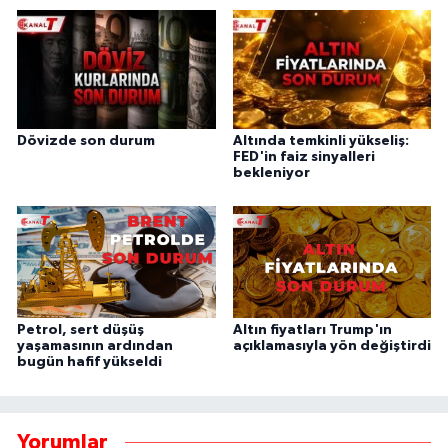
Dövizde son durum
Altında temkinli yükseliş:
FED'in faiz sinyalleri
bekleniyor
Petrol, sert düşüş
Altın fiyatları Trump'ın
yaşamasının ardından
açıklamasıyla yön değiştirdi
bugün hafif yükseldi
Yorumlar