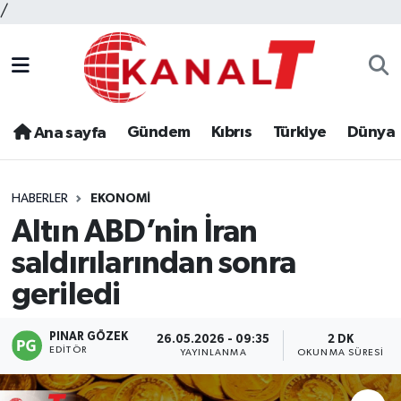
/
Gündem
Kıbrıs
Türkiye
Dünya
Ana sayfa
HABERLER
EKONOMI
Altın ABD’nin İran
saldırılarından sonra
geriledi
PINAR GÖZEK
26.05.2026 - 09:35
2 DK
EDITÖR
YAYINLANMA
OKUNMA SÜRESI