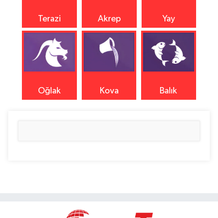
Terazi
Akrep
Yay
Oğlak
Kova
Balık