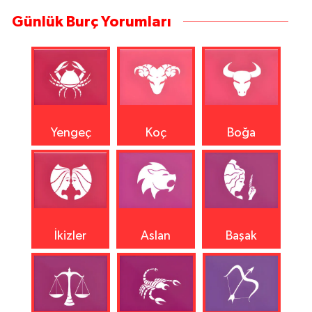
Günlük Burç Yorumları
Yengeç
Koç
Boğa
İkizler
Aslan
Başak