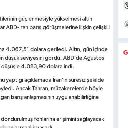
tilerinin güçlenmesiyle yükselmesi altın
ar ABD-İran barış görüşmelerine ilişkin çelişkili
na 4.067,51 dolara geriledi. Altın, gün içinde
G
en düşük seviyesini gördü. ABD’de Ağustos
,6 düşüşle 4.083,90 dolara indi.
 yaptığı açıklamada İran’ın süresiz şekilde
söyledi. Ancak Tahran, müzakerelerde böyle
ılgan barış anlaşmasının uygulanabilirliğine
ki dondurulmuş fonlarına erişimini sağlayacak
da anlaşmazlık yaşadı.