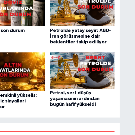
 son durum
Petrolde yatay seyir: ABD-
İran görüşmesine dair
beklentiler takip ediliyor
Petrol, sert düşüş
temkinli yükseliş:
yaşamasının ardından
iz sinyalleri
bugün hafif yükseldi
yor