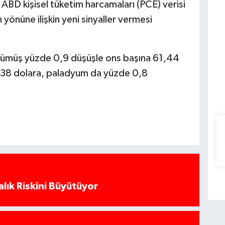
BD kişisel tüketim harcamaları (PCE) verisi
n yönüne ilişkin yeni sinyaller vermesi
 gümüş yüzde 0,9 düşüşle ons başına 61,44
.638 dolara, paladyum da yüzde 0,8
alık Riskini Büyütüyor