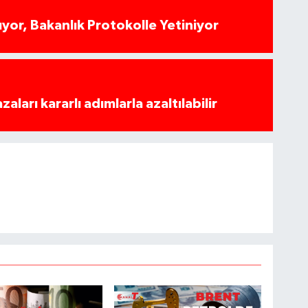
yor, Bakanlık Protokolle Yetiniyor
azaları kararlı adımlarla azaltılabilir