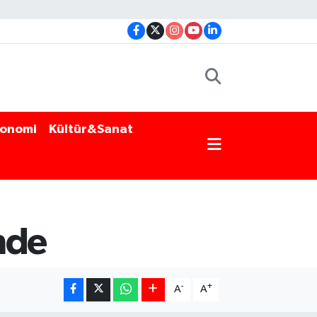
onomi
Kültür&Sanat
inde
-
+
A
A