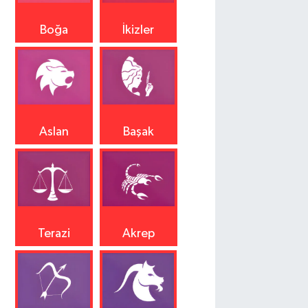
Boğa
İkizler
Aslan
Başak
Terazi
Akrep