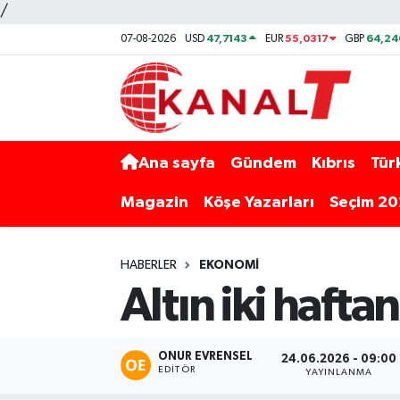
/
47,7143
55,0317
64,24
07-08-2026
USD
EUR
GBP
Ana sayfa
Gündem
Kıbrıs
Tür
Magazin
Köşe Yazarları
Seçim 2
HABERLER
EKONOMI
Altın iki haft
ONUR EVRENSEL
24.06.2026 - 09:00
EDITÖR
YAYINLANMA