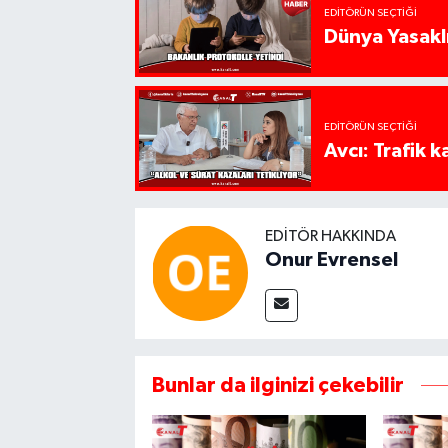
EDITÖRÜN SEÇTIĞI
Dünya Yasaklı
EDITÖRÜN SEÇTIĞI
Avcı: Trafik k
EDITÖR HAKKINDA
Onur Evrensel
Bunlar da ilginizi çekebilir