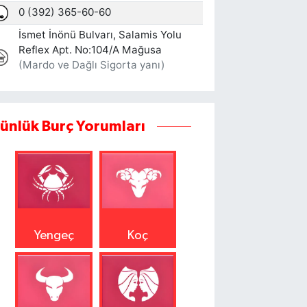
ünlük Burç Yorumları
Yengeç
Koç