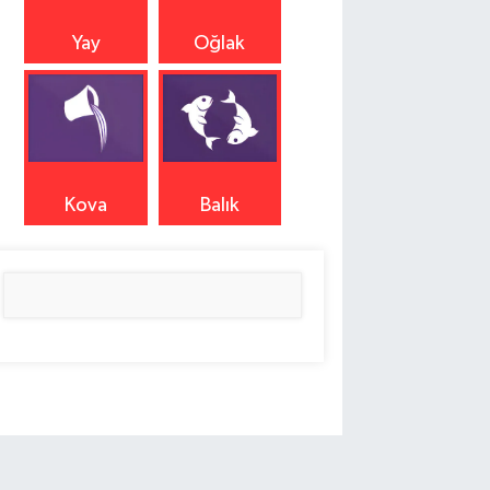
Yay
Oğlak
Kova
Balık