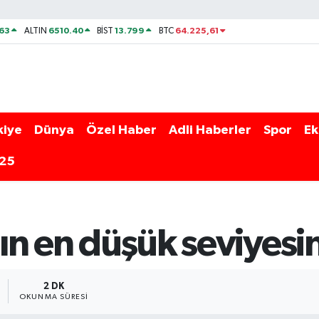
63
6510.40
13.799
64.225,61
ALTIN
BİST
BTC
kiye
Dünya
Özel Haber
Adli Haberler
Spor
Ek
025
anın en düşük seviyes
2 DK
OKUNMA SÜRESI