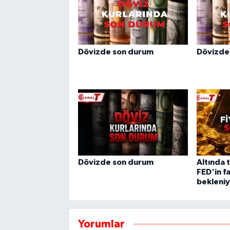
Dövizde son durum
Dövizde
Dövizde son durum
Altında 
FED'in fa
bekleni
Yorumlar